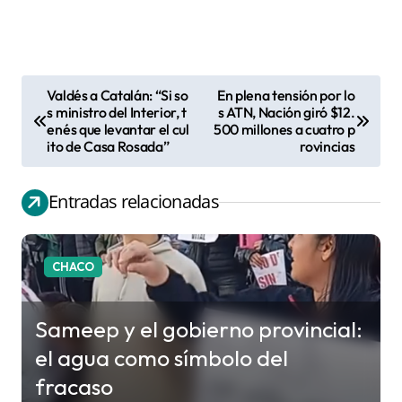
Valdés a Catalán: “Si so
En plena tensión por lo
N
s ministro del Interior, t
s ATN, Nación giró $12.
enés que levantar el cul
500 millones a cuatro p
a
ito de Casa Rosada”
rovincias
v
e
Entradas relacionadas
g
a
c
CHACO
i
ó
Sameep y el gobierno provincial:
n
el agua como símbolo del
d
fracaso