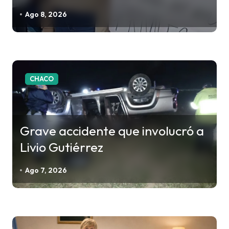
e
e
Ago 8, 2026
n
t
r
a
CHACO
d
a
s
Grave accidente que involucró a
Livio Gutiérrez
Ago 7, 2026