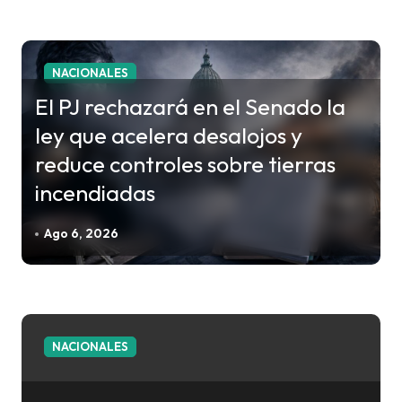
n
t
r
NACIONALES
a
El PJ rechazará en el Senado la
d
ley que acelera desalojos y
a
reduce controles sobre tierras
s
incendiadas
Ago 6, 2026
NACIONALES