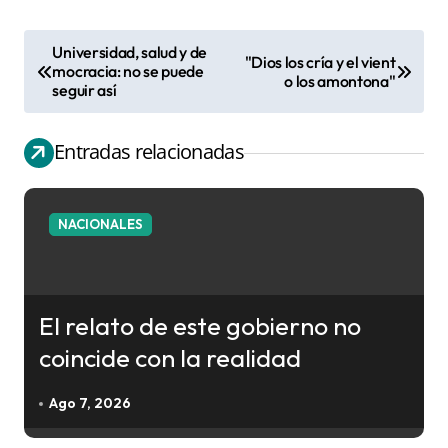
Universidad, salud y de
"Dios los cría y el vient
N
mocracia: no se puede
o los amontona"
seguir así
a
v
Entradas relacionadas
e
g
a
NACIONALES
c
i
ó
El relato de este gobierno no
n
coincide con la realidad
d
e
Ago 7, 2026
e