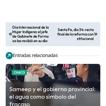
Dia Internacional de la
Santa Fe, día 34: recta
N
Mujer Indígena: el jefe
final de la reforma con
de Gabinete de Formo
a
stitucional
sa las recibió en su día
v
e
Entradas relacionadas
g
a
c
CHACO
i
ó
Sameep y el gobierno provincial:
n
el agua como símbolo del
d
fracaso