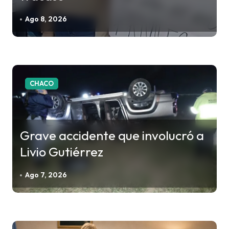
e
e
Ago 8, 2026
n
t
r
a
CHACO
d
a
s
Grave accidente que involucró a
Livio Gutiérrez
Ago 7, 2026