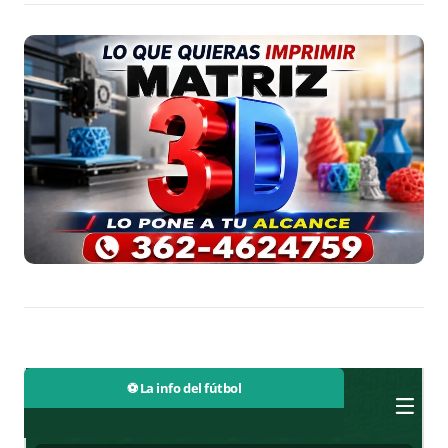
⚽ La info del fútbol