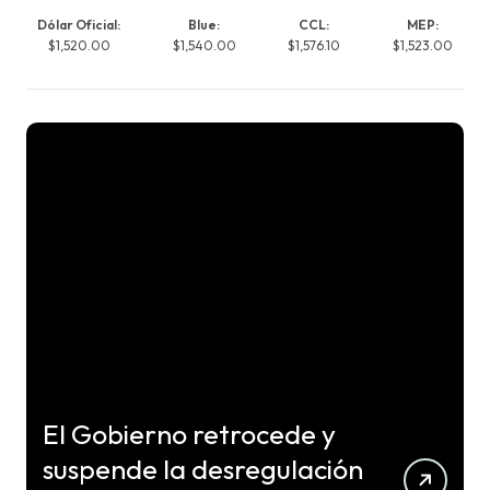
Dólar Oficial:
Blue:
CCL:
MEP:
$1,520.00
$1,540.00
$1,576.10
$1,523.00
El Gobierno retrocede y
suspende la desregulación