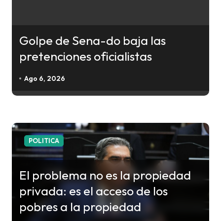
i
ó
n
Golpe de Sena-do baja las
d
pretenciones oficialistas
e
e
Ago 6, 2026
n
t
r
a
POLITICA
d
a
El problema no es la propiedad
s
privada: es el acceso de los
pobres a la propiedad