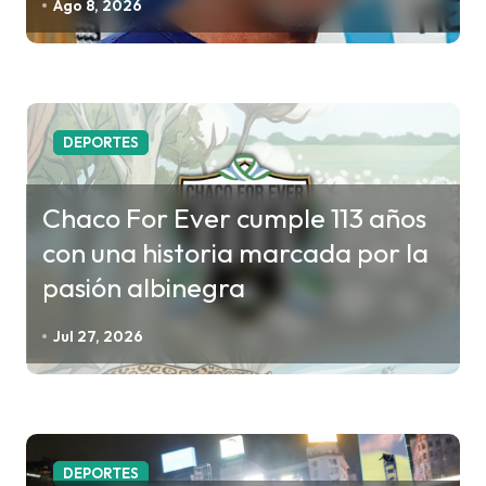
Ago 8, 2026
n
t
r
a
DEPORTES
d
a
Chaco For Ever cumple 113 años
s
con una historia marcada por la
pasión albinegra
Jul 27, 2026
DEPORTES