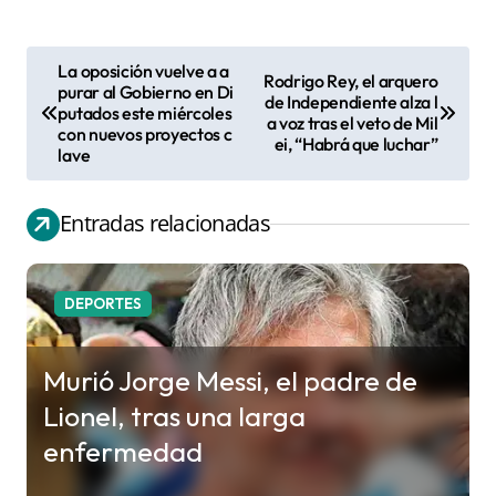
La oposición vuelve a a
Rodrigo Rey, el arquero
N
purar al Gobierno en Di
de Independiente alza l
putados este miércoles
a
a voz tras el veto de Mil
con nuevos proyectos c
ei, “Habrá que luchar”
v
lave
e
g
Entradas relacionadas
a
c
DEPORTES
i
ó
Murió Jorge Messi, el padre de
n
Lionel, tras una larga
d
enfermedad
e
e