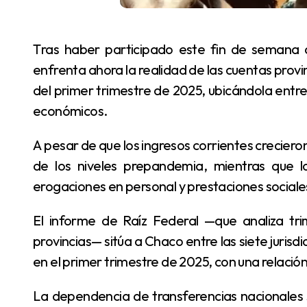
Tras haber participado este fin de semana de la Cabalgata de la Fe, el gobernador Zdero
enfrenta ahora la realidad de las cuentas provinc
del primer trimestre de 2025, ubicándola entre 
económicos.
A pesar de que los ingresos corrientes crecie
de los niveles prepandemia, mientras que 
erogaciones en personal y prestaciones sociale
El informe de Raíz Federal —que analiza trimestralmente el desempeño fiscal de todas las
provincias— sitúa a Chaco entre las siete jurisd
en el primer trimestre de 2025, con una relació
La dependencia de transferencias nacionales se agudiza: hasta marzo de 2025, los Aportes del