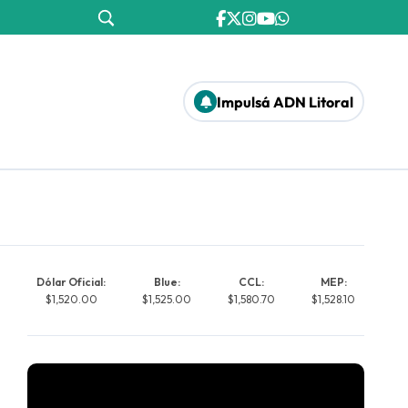
Impulsá ADN Litoral
Dólar Oficial:
Blue:
CCL:
MEP:
$1,520.00
$1,525.00
$1,580.70
$1,528.10