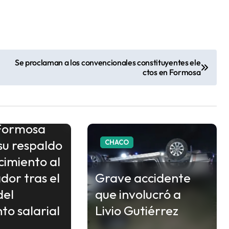
Se proclaman a los convencionales constituyentes ele
ctos en Formosa
Formosa
su respaldo
CHACO
cimiento al
or tras el
Grave accidente
del
que involucró a
to salarial
Livio Gutiérrez