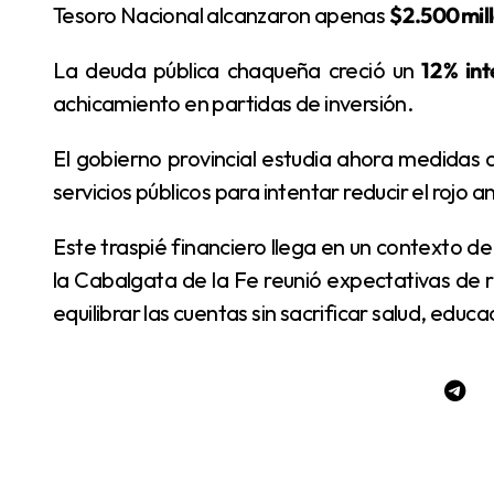
Tesoro Nacional alcanzaron apenas
$ 2.500 mil
La deuda pública chaqueña creció un
12 % in
achicamiento en partidas de inversión.
El gobierno provincial estudia ahora medidas de contención del gasto y la revisión de tarifas de
servicios públicos para intentar reducir el rojo a
Este traspié financiero llega en un contexto de alta inflación y fuertes exigencias sociales. Si bien
la Cabalgata de la Fe reunió expectativas de rea
equilibrar las cuentas sin sacrificar salud, educac