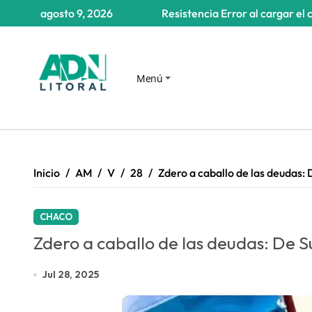
Saltar
agosto 9, 2026
Resistencia
Error al cargar el 
al
contenido
Menú
Inicio
AM
V
28
Zdero a caballo de las deudas: D
CHACO
Zdero a caballo de las deudas: De Su
Jul 28, 2025