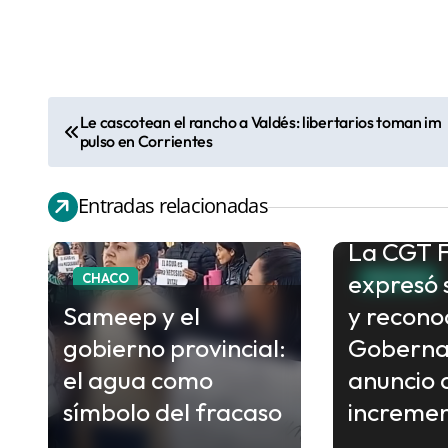
Le cascotean el rancho a Valdés: libertarios toman im
N
pulso en Corrientes
a
v
Entradas relacionadas
e
La CGT 
g
expresó 
a
CHACO
POLITICA
c
Sameep y el
y recono
i
gobierno provincial:
Gobernad
ó
el agua como
anuncio 
n
símbolo del fracaso
incremen
d