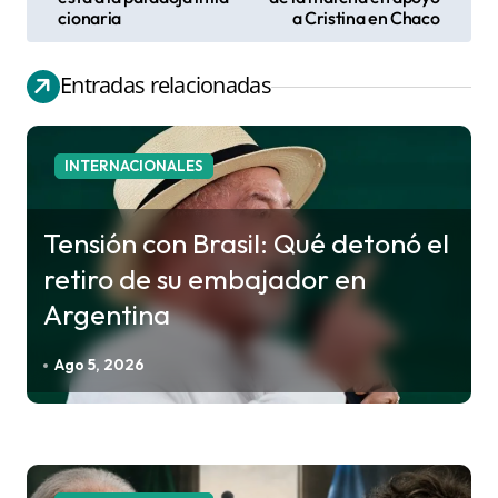
a
cionaria
a Cristina en Chaco
v
e
Entradas relacionadas
g
a
c
INTERNACIONALES
i
ó
Tensión con Brasil: Qué detonó el
n
retiro de su embajador en
d
Argentina
e
e
Ago 5, 2026
n
t
r