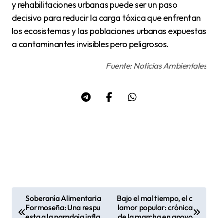
y rehabilitaciones urbanas puede ser un paso
decisivo para reducir la carga tóxica que enfrentan
los ecosistemas y las poblaciones urbanas expuestas
a contaminantes invisibles pero peligrosos.
Fuente: Noticias Ambientales
Soberanía Alimentaria
Bajo el mal tiempo, el c
N
Formoseña: Una respu
lamor popular: crónica
esta a la paradoja infla
de la marcha en apoyo