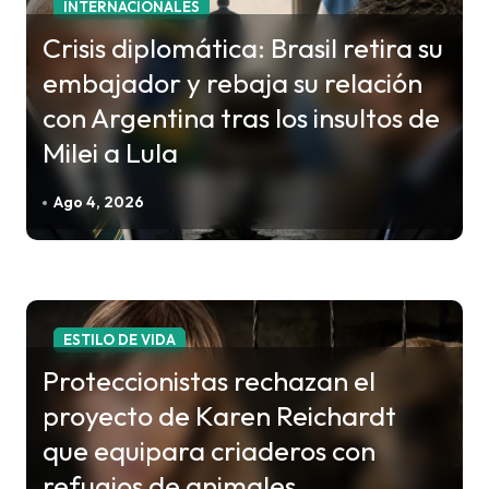
a
INTERNACIONALES
d
Crisis diplomática: Brasil retira su
a
embajador y rebaja su relación
s
con Argentina tras los insultos de
Milei a Lula
Ago 4, 2026
ESTILO DE VIDA
Proteccionistas rechazan el
proyecto de Karen Reichardt
que equipara criaderos con
refugios de animales