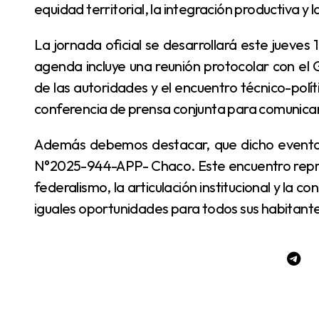
equidad territorial, la integración productiva y 
La jornada oficial se desarrollará este jueves 19 de junio, en la Casa de Gobierno del Chaco. La
agenda incluye una reunión protocolar con el 
de las autoridades y el encuentro técnico-políti
conferencia de prensa conjunta para comunicar
Además debemos destacar, que dicho evento fue declarado de interés provincial por Decreto
N°2025-944-APP- Chaco. Este encuentro repres
federalismo, la articulación institucional y la c
iguales oportunidades para todos sus habitante