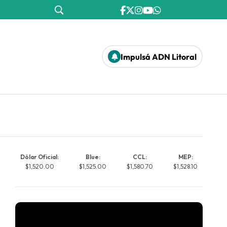
Impulsá ADN Litoral
Dólar Oficial:
Blue:
CCL:
MEP:
$1,520.00
$1,525.00
$1,580.70
$1,528.10