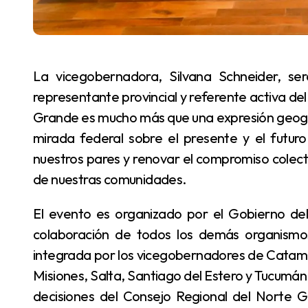
La vicegobernadora, Silvana Schneider, será la anfitriona del evento, en su carácter de
representante provincial y referente activa de
Grande es mucho más que una expresión geogr
mirada federal sobre el presente y el futur
nuestros pares y renovar el compromiso colectiv
de nuestras comunidades.
El evento es organizado por el Gobierno del Chaco, a través de la Vicegobernación, con la
colaboración de todos los demás organismos 
integrada por los vicegobernadores de Catamar
Misiones, Salta, Santiago del Estero y Tucumán.
decisiones del Consejo Regional del Norte G