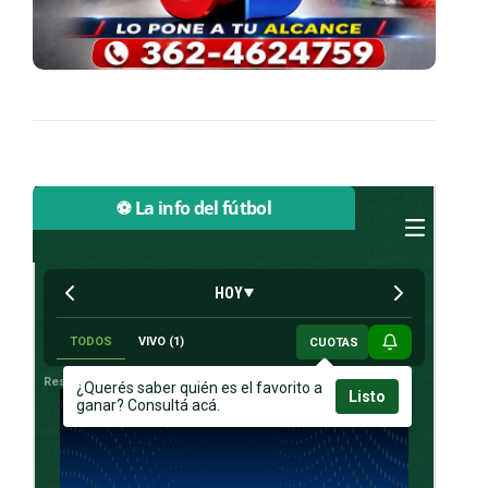
⚽ La info del fútbol