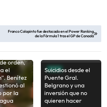
Franco Colapinto fue destacado en el Power Ranking
de la Fórmula 1 tras el GP de Canadá
de orden,
a el
Suicidios desde el
CHACO
”. Benítez
Puente Gral.
estionó al
Belgrano y una
 por la
inversión que no
l agua
quieren hacer