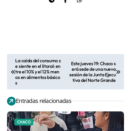
La caída del consumo s
Este jueves 19: Chaco s
N
e siente en el litoral: en
erá sede de una nueva
tre el 10% y el 12% men
a
sesión de la Junta Ejecu
os en alimentos básico
tiva del Norte Grande
v
s
e
g
Entradas relacionadas
a
c
CHACO
i