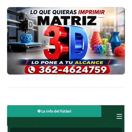
⚽ La info del fútbol