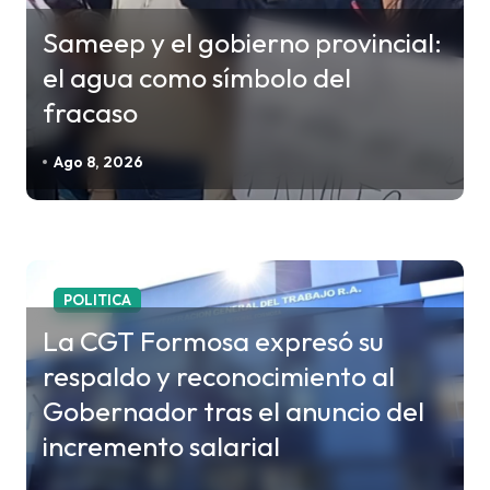
ó
Sameep y el gobierno provincial:
n
el agua como símbolo del
d
fracaso
e
e
Ago 8, 2026
n
t
r
a
POLITICA
d
La CGT Formosa expresó su
a
respaldo y reconocimiento al
s
Gobernador tras el anuncio del
incremento salarial