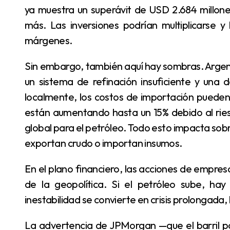
ya muestra un superávit de USD 2.684 millone
más. Las inversiones podrían multiplicarse 
márgenes.
Sin embargo, también aquí hay sombras. Argentina todavía importa gasoil y otros refinados. Con
un sistema de refinación insuficiente y una
localmente, los costos de importación pueden 
están aumentando hasta un 15% debido al ries
global para el petróleo. Todo esto impacta sobre
exportan crudo o importan insumos.
En el plano financiero, las acciones de empresas energéticas como YPF también oscilan al ritmo
de la geopolítica. Si el petróleo sube, ha
inestabilidad se convierte en crisis prolongada,
La advertencia de JPMorgan —que el barril podría llegar a USD 130 si se interrumpe el flujo en