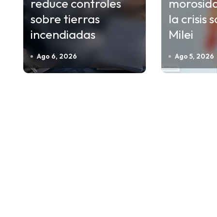
i
reduce controles
morosid
ó
sobre tierras
la crisis 
n
incendiadas
Milei
d
Ago 6, 2026
Ago 5, 2026
e
e
n
t
r
a
d
a
s