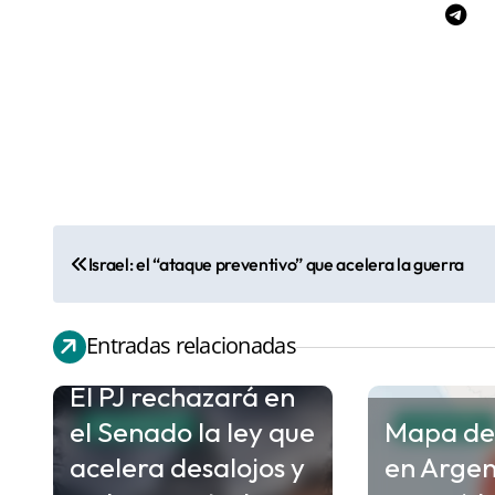
N
Israel: el “ataque preventivo” que acelera la guerra
a
v
Entradas relacionadas
e
El PJ rechazará en
g
el Senado la ley que
Mapa de
a
NACIONALES
ECONOMIA
c
acelera desalojos y
en Argen