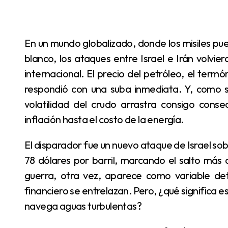
En un mundo globalizado, donde los misiles pueden sacudir mercados a miles de kilómetros de su
blanco, los ataques entre Israel e Irán volvie
internacional. El precio del petróleo, el term
respondió con una suba inmediata. Y, como s
volatilidad del crudo arrastra consigo cons
inflación hasta el costo de la energía.
El disparador fue un nuevo ataque de Israel sobre territorio iraní, que hizo trepar el Brent hasta los
78 dólares por barril, marcando el salto más 
guerra, otra vez, aparece como variable de
financiero se entrelazan. Pero, ¿qué significa 
navega aguas turbulentas?