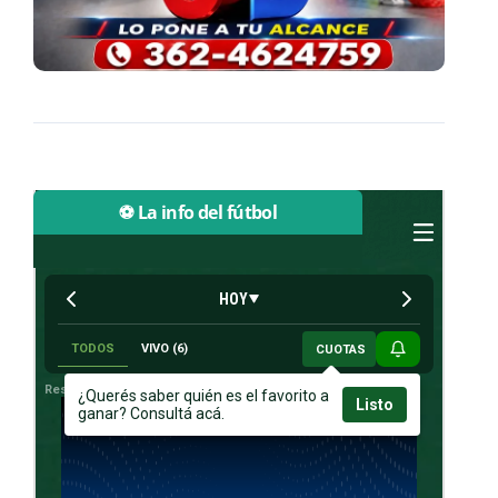
⚽ La info del fútbol