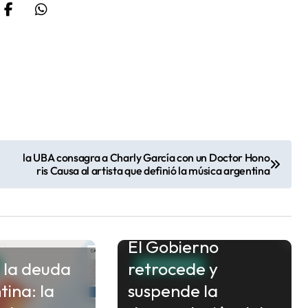
la UBA consagra a Charly García con un Doctor Hono
ris Causa al artista que definió la música argentina
El Gobierno
 la deuda
retrocede y
NACIONALES
tina: la
suspende la