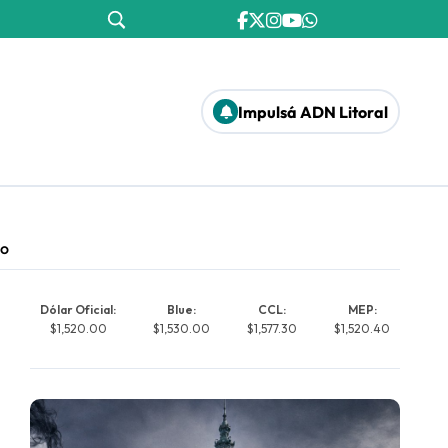
Impulsá ADN Litoral
no
Dólar Oficial:
Blue:
CCL:
MEP:
$1,520.00
$1,530.00
$1,577.30
$1,520.40