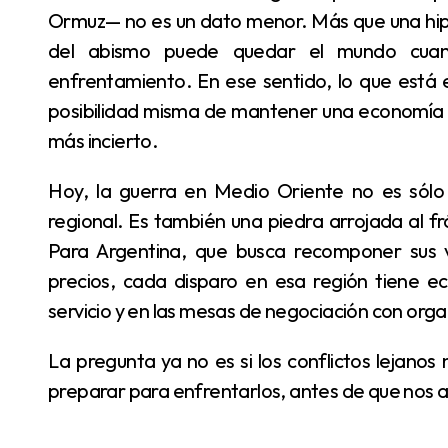
Ormuz— no es un dato menor. Más que una hipó
del abismo puede quedar el mundo cuando
enfrentamiento. En ese sentido, lo que está en
posibilidad misma de mantener una economía 
más incierto.
Hoy, la guerra en Medio Oriente no es sólo una tragedia humanitaria ni una puja de poder
regional. Es también una piedra arrojada al fr
Para Argentina, que busca recomponer sus va
precios, cada disparo en esa región tiene ec
servicio y en las mesas de negociación con org
La pregunta ya no es si los conflictos lejanos nos afectan. La pregunta es cuánto nos vamos a
preparar para enfrentarlos, antes de que nos a