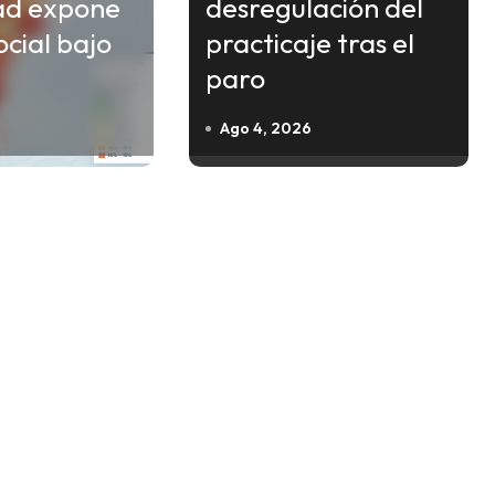
ad expone
desregulación del
social bajo
practicaje tras el
paro
Ago 4, 2026