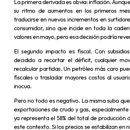
La primera derivada es obvia: inflación. Aunque los combustibles en Argentina venían moderando
su ritmo de aumentos en los primeros mese
traducirse en nuevos incrementos en surtidores
consumidor, sino que incide en toda la cade
valores en mayo, pero esa decisión podría revert
El segundo impacto es fiscal. Con subsidios energéticos todavía relevantes y un gobierno
decidido a recortar el déficit, cualquier mo
recalcular partidas. Un petróleo más caro pue
fiscales o trasladar mayores costos al usuar
inocua.
Pero no todo es negativo. La misma suba que encarece las importaciones puede beneficiar las
exportaciones de crudo y gas, especialmente
ya representa el 58% del total de producción d
este contexto. Si los precios se estabilizan en 