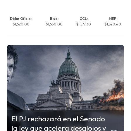
Dólar Oficial:
Blue:
CCL:
MEP:
$1,520.00
$1,530.00
$1,577.30
$1,520.40
El PJ rechazará en el Senado
la ley que acelera desalojos y