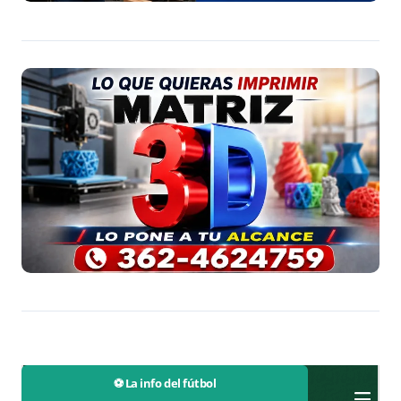
⚽ La info del fútbol