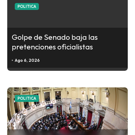
c
POLITICA
i
ó
n
Golpe de Senado baja las
d
pretenciones oficialistas
e
e
Ago 6, 2026
n
t
r
a
POLITICA
d
a
s