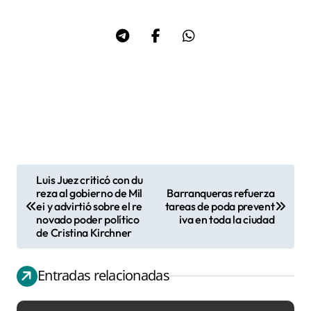
Luis Juez criticó con du
N
reza al gobierno de Mil
Barranqueras refuerza
ei y advirtió sobre el re
tareas de poda prevent
a
novado poder político
iva en toda la ciudad
v
de Cristina Kirchner
e
g
Entradas relacionadas
a