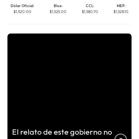
Dólar Oficial:
Blue:
CCL:
MEP:
$1,520.00
$1,525.00
$1,580.70
$1,528.10
El relato de este gobierno no