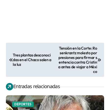
Tensión en la Corte: Ro
N
senkrantz molesto por
Tres plantas desconoci
presiones para firmar s
a
das en el Chaco salen a
entencia contra Cristin
la luz
v
a antes de viajar a Méxi
co
e
g
Entradas relacionadas
a
c
i
DEPORTES