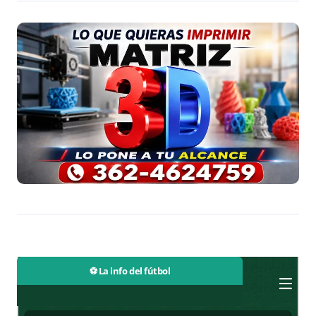
⚽ La info del fútbol