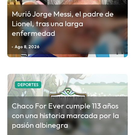
ó
n
Murió Jorge Messi, el padre de
d
Lionel, tras una larga
e
enfermedad
e
n
Ago 8, 2026
t
r
a
d
DEPORTES
a
s
Chaco For Ever cumple 113 años
con una historia marcada por la
pasión albinegra