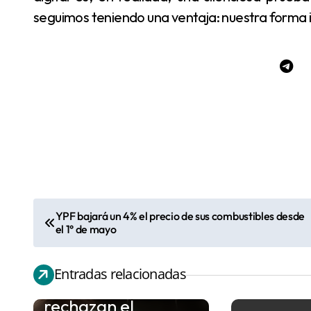
seguimos teniendo una ventaja: nuestra forma 
YPF bajará un 4% el precio de sus combustibles desde
N
el 1° de mayo
a
v
Entradas relacionadas
Proteccionistas
e
rechazan el
g