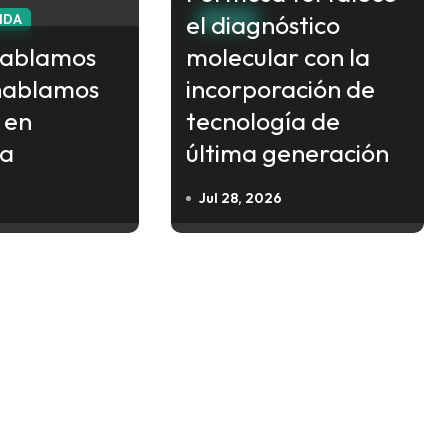
el diagnóstico
VIDA
SALUD
hablamos
molecular con la
hablamos
incorporación de
 en
tecnología de
na
última generación
Jul 28, 2026