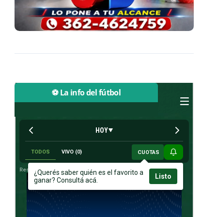
⚽ La info del fútbol