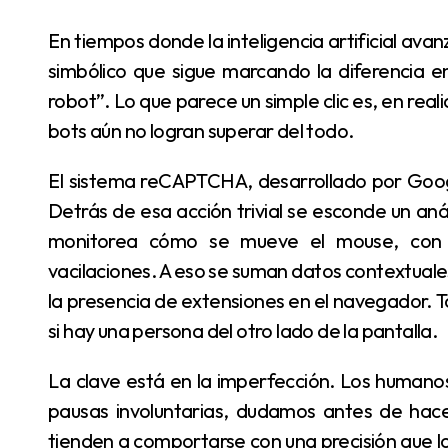
En tiempos donde la inteligencia artificial avanza a pasos acelerados, hay un detalle mínimo pero
simbólico que sigue marcando la diferencia 
robot”. Lo que parece un simple clic es, en rea
bots aún no logran superar del todo.
El sistema reCAPTCHA, desarrollado por Google, no se limita a verificar si se marcó una casilla.
Detrás de esa acción trivial se esconde un aná
monitorea cómo se mueve el mouse, con q
vacilaciones. A eso se suman datos contextuales,
la presencia de extensiones en el navegador. 
si hay una persona del otro lado de la pantalla.
La clave está en la imperfección. Los humanos movemos el cursor de forma irregular, hacemos
pausas involuntarias, dudamos antes de hacer
tienden a comportarse con una precisión que l