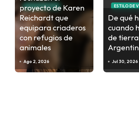
proyecto de Karen
a
ESTILO DE VIDA
ESTILO DE 
c
Reichardt que
De qué 
i
equipara criaderos
cuando 
ó
con refugios de
de tierra
n
animales
Argenti
d
Ago 2, 2026
Jul 30, 2026
e
e
n
t
r
a
d
a
s