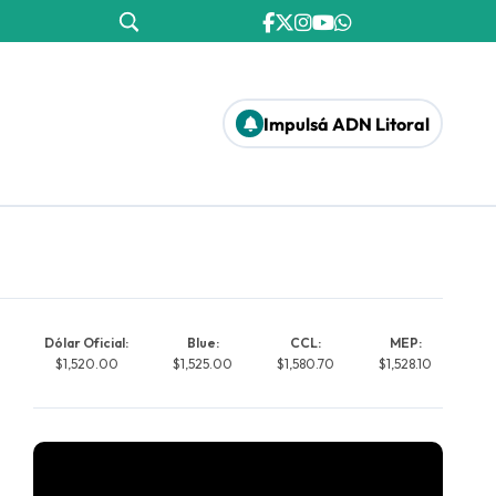
Impulsá ADN Litoral
Dólar Oficial:
Blue:
CCL:
MEP:
$1,520.00
$1,525.00
$1,580.70
$1,528.10