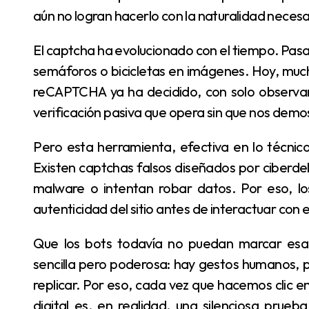
aún no logran hacerlo con la naturalidad neces
El captcha ha evolucionado con el tiempo. Pasamos de descifrar letras deformadas a seleccionar
semáforos o bicicletas en imágenes. Hoy, mucha
reCAPTCHA ya ha decidido, con solo observ
verificación pasiva que opera sin que nos demo
Pero esta herramienta, efectiva en lo técnico, también puede ser utilizada en nuestra contra.
Existen captchas falsos diseñados por ciberdel
malware o intentan robar datos. Por eso, los
autenticidad del sitio antes de interactuar con
Que los bots todavía no puedan marcar esa casilla sin ser detectados tiene una explicación
sencilla pero poderosa: hay gestos humanos, p
replicar. Por eso, cada vez que hacemos clic e
digital es, en realidad, una silenciosa prue