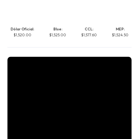
Dólar Oficial:
Blue:
CCL:
MEP:
$1,520.00
$1,525.00
$1,577.60
$1,524.50