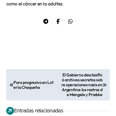
como el cáncer en la adultez.
El Gobierno desclasific
N
ó archivos secretos sob
Paro progresivo en Lot
re operaciones nazis en
a
ería Chaqueña
Argentina: los rastros d
v
e Mengele y Priebke
e
g
Entradas relacionadas