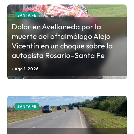
a
c
SANTA FE
i
Dolor en Avellaneda por la
ó
muerte del oftalmólogo Alejo
n
Vicentín en un choque sobre la
d
autopista Rosario–Santa Fe
e
e
Ago 1, 2026
n
t
r
a
SANTA FE
d
a
s