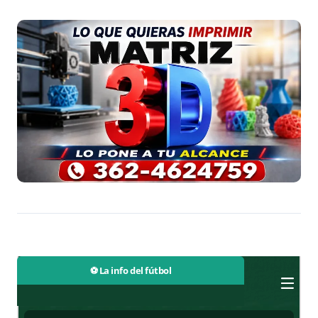
⚽ La info del fútbol