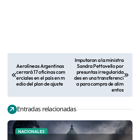
Imputaron a la ministra
N
Aerolíneas Argentinas
Sandra Pettovello por
cerrará 17 oficinas com
presuntas irregularida
a
erciales en el país en m
des en una transferenci
v
edio del plan de ajuste
a para compra de alim
entos
e
g
Entradas relacionadas
a
c
i
NACIONALES
ó