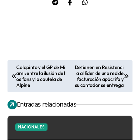
Colapinto y el GP de Mi
Detienen en Resistenci
N
ami: entre la ilusión de l
a al líder de una red de
os fans y la cautela de
facturación apócrifa y
a
Alpine
su contador se entrega
v
e
Entradas relacionadas
g
a
c
NACIONALES
i