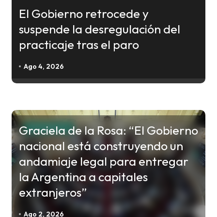
ó
El Gobierno retrocede y
n
suspende la desregulación del
d
practicaje tras el paro
e
e
Ago 4, 2026
n
t
r
a
Graciela de la Rosa: “El Gobierno
NACIONALES
d
nacional está construyendo un
a
andamiaje legal para entregar
s
la Argentina a capitales
extranjeros”
Ago 2, 2026