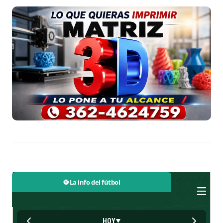
⚽ La info del fútbol