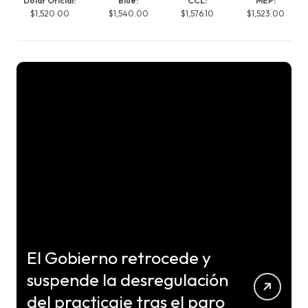
Dólar Oficial:
Blue:
CCL:
MEP:
$1,520.00
$1,540.00
$1,576.10
$1,523.00
El Gobierno retrocede y
suspende la desregulación
del practicaje tras el paro