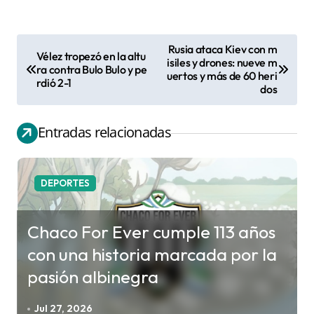
Rusia ataca Kiev con m
Vélez tropezó en la altu
N
isiles y drones: nueve m
ra contra Bulo Bulo y pe
uertos y más de 60 heri
a
rdió 2-1
dos
v
e
Entradas relacionadas
g
a
c
DEPORTES
i
ó
Chaco For Ever cumple 113 años
n
con una historia marcada por la
d
pasión albinegra
e
e
Jul 27, 2026