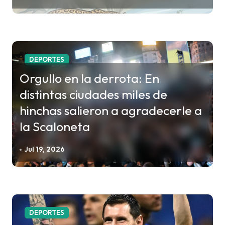
n
t
r
a
DEPORTES
d
Orgullo en la derrota: En
a
distintas ciudades miles de
s
hinchas salieron a agradecerle a
la Scaloneta
Jul 19, 2026
DEPORTES