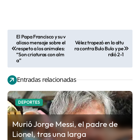
El Papa Francisco y su v
N
alioso mensaje sobre el
Vélez tropezó en la altu
respeto a los animales:
ra contra Bulo Bulo y pe
a
“Son criaturas con alm
rdió 2-1
v
a”
e
g
Entradas relacionadas
a
c
DEPORTES
i
ó
Murió Jorge Messi, el padre de
n
Lionel, tras una larga
d