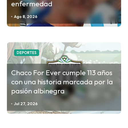
enfermedad
e
e
Ago 8, 2026
n
t
r
a
DEPORTES
d
a
Chaco For Ever cumple 113 años
s
con una historia marcada por la
pasión albinegra
Jul 27, 2026