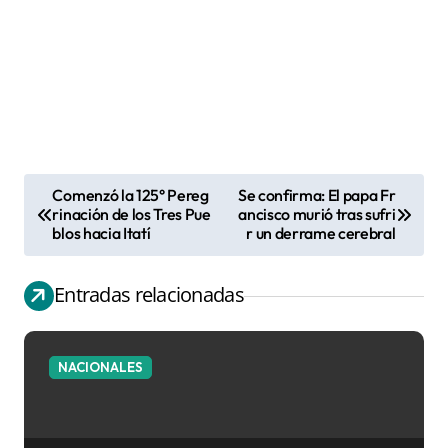
Comenzó la 125° Pereg
Se confirma: El papa Fr
N
rinación de los Tres Pue
ancisco murió tras sufri
blos hacia Itatí
r un derrame cerebral
a
v
Entradas relacionadas
e
g
a
NACIONALES
c
i