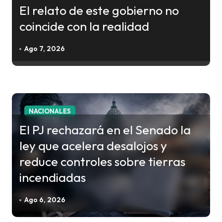
ó
El relato de este gobierno no
n
coincide con la realidad
d
e
Ago 7, 2026
e
n
t
r
NACIONALES
a
El PJ rechazará en el Senado la
d
ley que acelera desalojos y
a
reduce controles sobre tierras
s
incendiadas
Ago 6, 2026