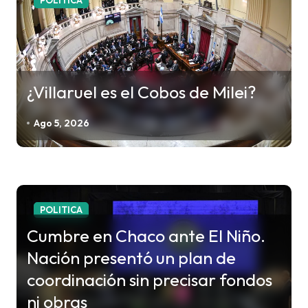
a
d
a
s
¿Villaruel es el Cobos de Milei?
Ago 5, 2026
POLITICA
Cumbre en Chaco ante El Niño.
Nación presentó un plan de
coordinación sin precisar fondos
ni obras