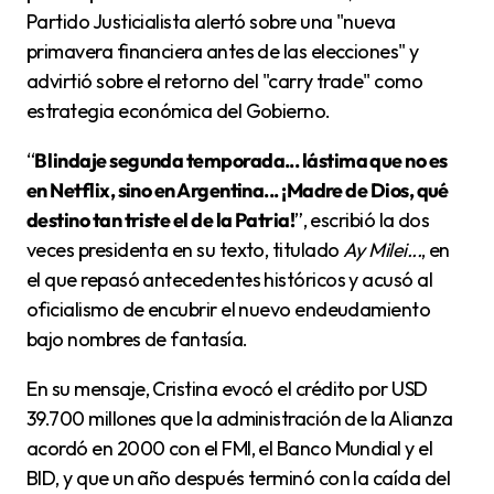
Partido Justicialista alertó sobre una "nueva
primavera financiera antes de las elecciones" y
advirtió sobre el retorno del "carry trade" como
estrategia económica del Gobierno.
“
Blindaje segunda temporada... lástima que no es
en Netflix, sino en Argentina... ¡Madre de Dios, qué
destino tan triste el de la Patria!
”, escribió la dos
veces presidenta en su texto, titulado
Ay Milei...
, en
el que repasó antecedentes históricos y acusó al
oficialismo de encubrir el nuevo endeudamiento
bajo nombres de fantasía.
En su mensaje, Cristina evocó el crédito por USD
39.700 millones que la administración de la Alianza
acordó en 2000 con el FMI, el Banco Mundial y el
BID, y que un año después terminó con la caída del