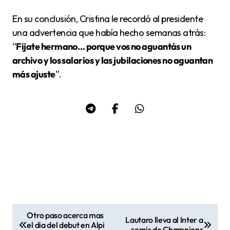
En su conclusión, Cristina le recordó al presidente
una advertencia que había hecho semanas atrás:
“
Fijate hermano… porque vos no aguantás un
archivo y los salarios y las jubilaciones no aguantan
más ajuste
”.
Otro paso acerca mas
Lautaro lleva al Inter a
N
el dia del debut en Alpi
semis de Champions