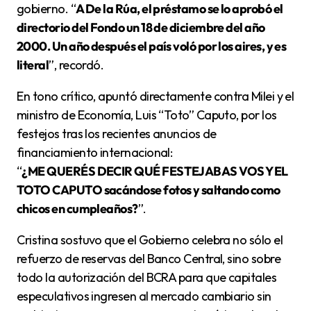
gobierno. “
A De la Rúa, el préstamo se lo aprobó el
directorio del Fondo un 18 de diciembre del año
2000. Un año después el país voló por los aires, y es
literal
”, recordó.
En tono crítico, apuntó directamente contra Milei y el
ministro de Economía, Luis “Toto” Caputo, por los
festejos tras los recientes anuncios de
financiamiento internacional:
“
¿ME QUERÉS DECIR QUÉ FESTEJABAS VOS Y EL
TOTO CAPUTO sacándose fotos y saltando como
chicos en cumpleaños?
”.
Cristina sostuvo que el Gobierno celebra no sólo el
refuerzo de reservas del Banco Central, sino sobre
todo la autorización del BCRA para que capitales
especulativos ingresen al mercado cambiario sin