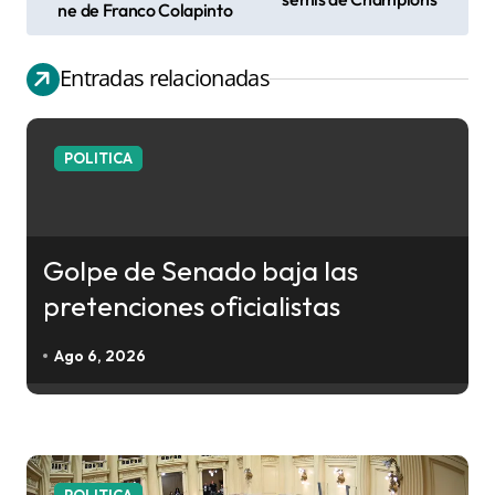
ne de Franco Colapinto
a
v
Entradas relacionadas
e
g
a
POLITICA
c
i
ó
Golpe de Senado baja las
n
pretenciones oficialistas
d
e
Ago 6, 2026
e
n
t
r
POLITICA