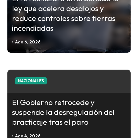
d
ley que acelera desalojos y
a
reduce controles sobre tierras
s
incendiadas
Ago 6, 2026
NACIONALES
El Gobierno retrocede y
suspende la desregulación del
practicaje tras el paro
Ago 4, 2026