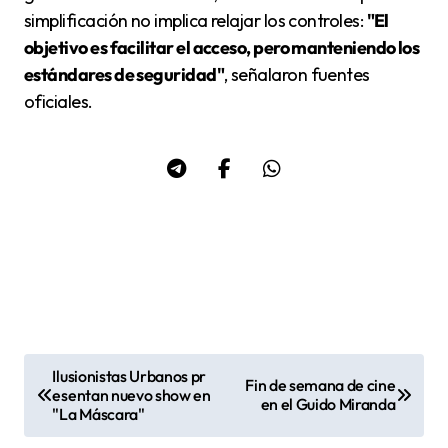
simplificación no implica relajar los controles:
"El
objetivo es facilitar el acceso, pero manteniendo los
estándares de seguridad"
, señalaron fuentes
oficiales.
Ilusionistas Urbanos pr
Fin de semana de cine
N
esentan nuevo show en
en el Guido Miranda
"La Máscara"
a