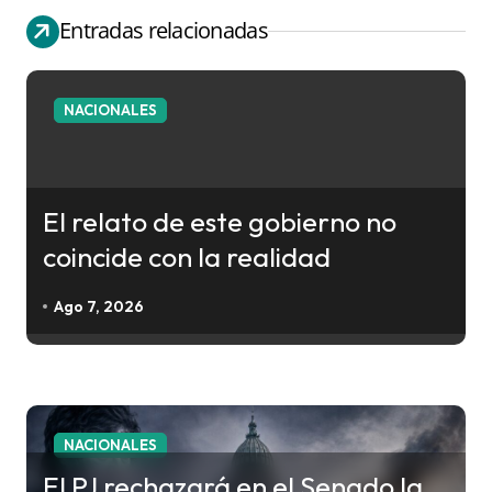
v
Entradas relacionadas
e
g
a
NACIONALES
c
i
ó
El relato de este gobierno no
n
coincide con la realidad
d
e
Ago 7, 2026
e
n
t
r
NACIONALES
a
El PJ rechazará en el Senado la