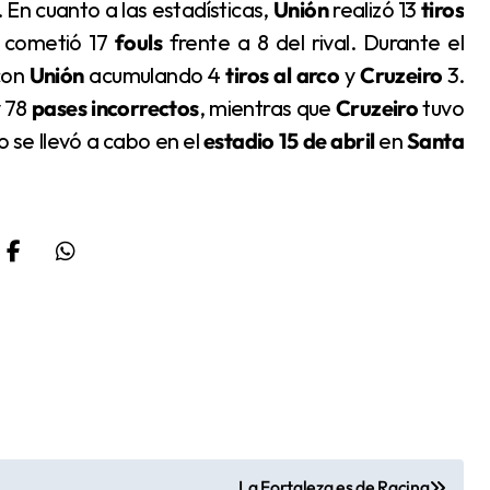
. En cuanto a las estadísticas,
Unión
realizó 13
tiros
y cometió 17
fouls
frente a 8 del rival. Durante el
con
Unión
acumulando 4
tiros al arco
y
Cruzeiro
3.
 78
pases incorrectos
, mientras que
Cruzeiro
tuvo
do se llevó a cabo en el
estadio 15 de abril
en
Santa
La Fortaleza es de Racing