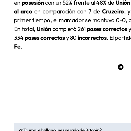
en
posesión
con un 52% frente al 48% de
Unión
al arco
en comparación con 7 de
Cruzeiro
, 
primer tiempo, el marcador se mantuvo 0-0, 
En total,
Unión
completó 261
pases correctos
y
334
pases correctos
y 80
incorrectos
. El parti
Fe
.
Trump, el villano inesperado de Bitcoin?