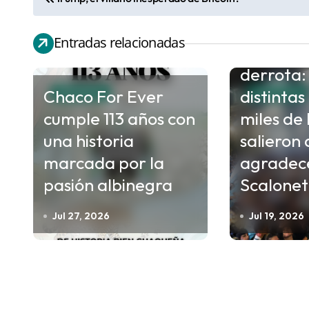
N
a
Entradas relacionadas
v
Orgullo e
e
derrota:
g
Chaco For Ever
distintas
DEPORTES
DEPORTES
a
cumple 113 años con
miles de
c
una historia
salieron 
i
marcada por la
agradece
ó
pasión albinegra
Scalone
n
d
Jul 27, 2026
Jul 19, 2026
e
e
n
t