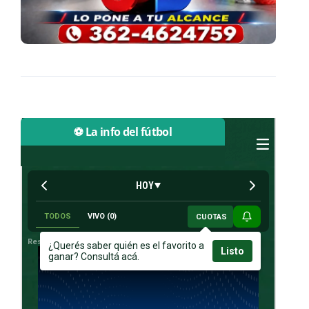
⚽ La info del fútbol