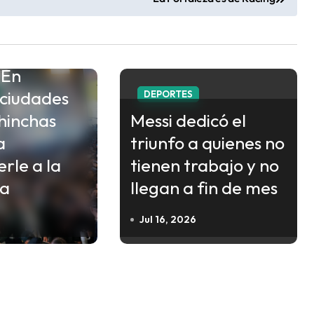
n la
 En
 ciudades
DEPORTES
 hinchas
Messi dedicó el
a
triunfo a quienes no
rle a la
tienen trabajo y no
ta
llegan a fin de mes
Jul 16, 2026