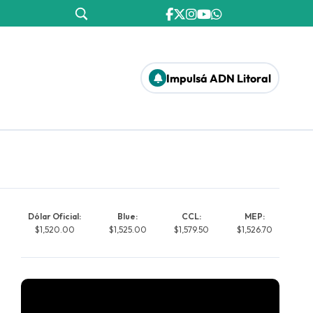
Impulsá ADN Litoral
Dólar Oficial:
Blue:
CCL:
MEP:
$1,520.00
$1,525.00
$1,579.50
$1,526.70