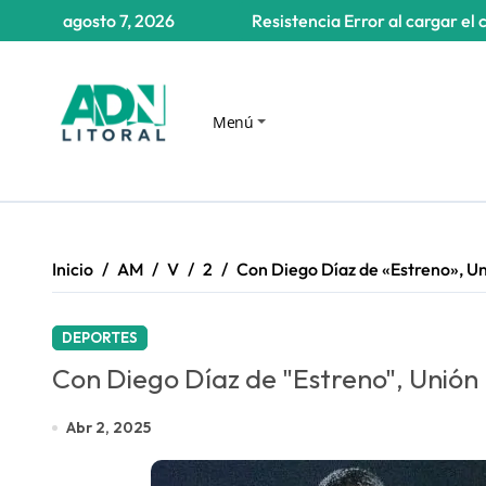
Saltar
agosto 7, 2026
Resistencia
Error al cargar el 
al
contenido
Menú
Inicio
AM
V
2
Con Diego Díaz de «Estreno», Un
DEPORTES
Con Diego Díaz de "Estreno", Unión 
Abr 2, 2025