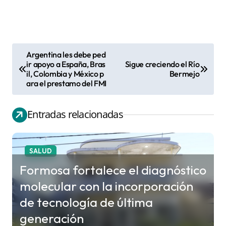
Argentina les debe ped
N
ir apoyo a España, Bras
Sigue creciendo el Río
il, Colombia y México p
Bermejo
a
ara el prestamo del FMI
v
e
Entradas relacionadas
g
a
c
SALUD
i
Formosa fortalece el diagnóstico
ó
molecular con la incorporación
n
de tecnología de última
d
generación