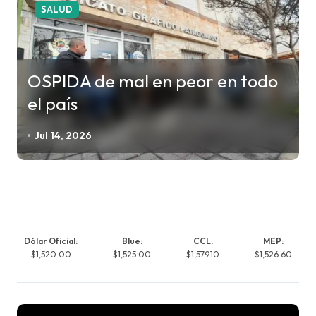
SALUD
OSPIDA de mal en peor en todo
el país
Jul 14, 2026
Dólar Oficial:
Blue:
CCL:
MEP:
$1,520.00
$1,525.00
$1,579.10
$1,526.60