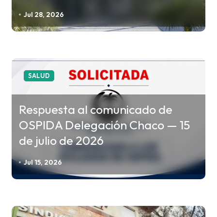
e
e
Jul 28, 2026
n
t
r
a
SALUD
d
a
Respuesta al comunicado de
s
OSPIDA Delegación Chaco — 15
de julio de 2026
Jul 15, 2026