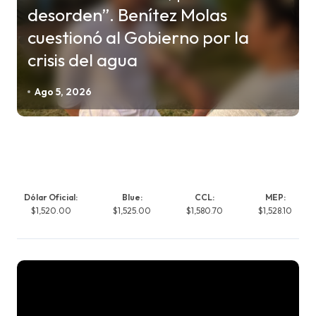
desorden”. Benítez Molas
cuestionó al Gobierno por la
crisis del agua
Ago 5, 2026
Dólar Oficial:
Blue:
CCL:
MEP:
$1,520.00
$1,525.00
$1,580.70
$1,528.10