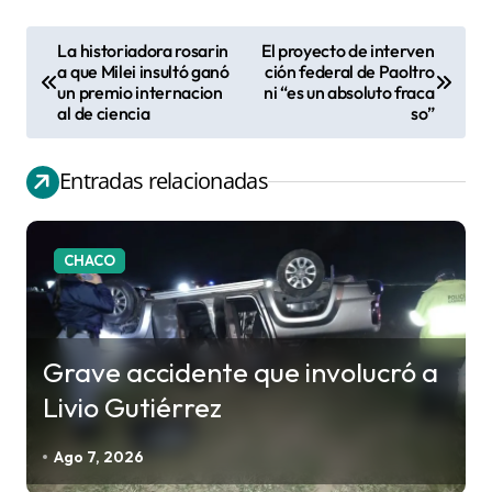
La historiadora rosarin
El proyecto de interven
N
a que Milei insultó ganó
ción federal de Paoltro
un premio internacion
ni “es un absoluto fraca
a
al de ciencia
so”
v
e
Entradas relacionadas
g
a
c
CHACO
i
ó
n
Grave accidente que involucró a
d
Livio Gutiérrez
e
e
Ago 7, 2026