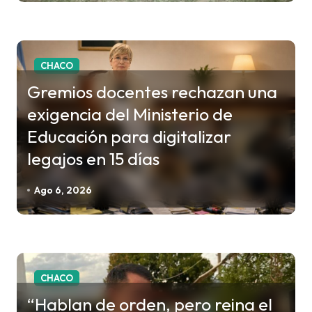
n
t
r
a
CHACO
d
Gremios docentes rechazan una
a
exigencia del Ministerio de
s
Educación para digitalizar
legajos en 15 días
Ago 6, 2026
CHACO
“Hablan de orden, pero reina el