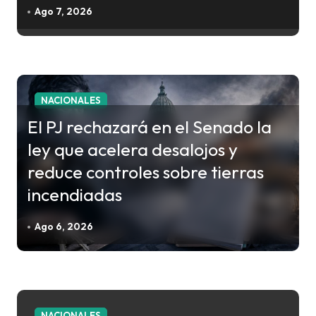
e
Ago 7, 2026
n
t
r
a
NACIONALES
d
El PJ rechazará en el Senado la
a
ley que acelera desalojos y
s
reduce controles sobre tierras
incendiadas
Ago 6, 2026
NACIONALES