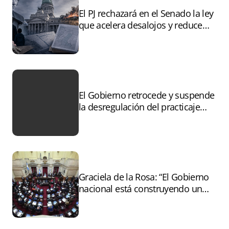
El PJ rechazará en el Senado la ley
que acelera desalojos y reduce
controles sobre tierras
incendiadas
El Gobierno retrocede y suspende
la desregulación del practicaje
tras el paro
Graciela de la Rosa: “El Gobierno
nacional está construyendo un
andamiaje legal para entregar la
Argentina a capitales extranjeros”