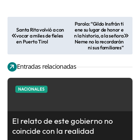
Parola: “Gildo Insfrán ti
N
Santa Rita volvió a con
ene su lugar de honor e
vocar a miles de fieles
n la historia, a la señora
a
en Puerto Tirol
Neme no la recordarán
v
ni sus familiares”
e
g
Entradas relacionadas
a
c
NACIONALES
i
ó
n
El relato de este gobierno no
d
coincide con la realidad
e