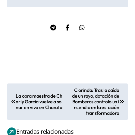
Clorinda: Tras la caída
N
La obra maestra de Ch
de un rayo, dotación de
arly García vuelve a so
Bomberos controló un i
a
nar en vivo en Charata
ncendio en la estación
v
transformadora
e
g
Entradas relacionadas