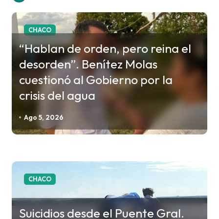
a
c
CHACO
i
“Hablan de orden, pero reina el
ó
desorden”. Benítez Molas
n
cuestionó al Gobierno por la
d
crisis del agua
e
e
Ago 5, 2026
n
t
r
a
CHACO
d
a
Suicidios desde el Puente Gral.
s