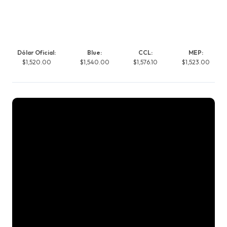
Dólar Oficial:
Blue:
CCL:
MEP:
$1,520.00
$1,540.00
$1,576.10
$1,523.00