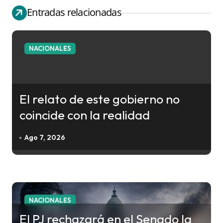
g
Entradas relacionadas
a
c
i
NACIONALES
ó
n
d
El relato de este gobierno no
e
coincide con la realidad
e
n
Ago 7, 2026
t
r
a
d
NACIONALES
a
El PJ rechazará en el Senado la