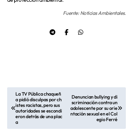
Fuente: Noticias Ambientales.
La TV Pública chaqueñ
Denuncian bullying y di
N
a pidió disculpas por ch
scriminación contra un
istes racistas, pero sus
a
adolescente por su orie
autoridades se escondi
ntación sexual en el Col
v
eron detrás de una plac
egio Ferré
a
e