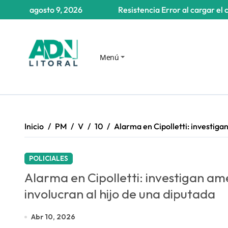
Saltar
agosto 9, 2026
Resistencia
Error al cargar el 
al
contenido
Menú
Inicio
PM
V
10
Alarma en Cipolletti: investiga
POLICIALES
Alarma en Cipolletti: investigan a
involucran al hijo de una diputada
Abr 10, 2026