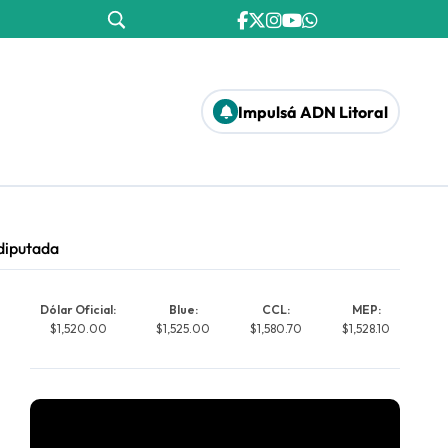
Impulsá ADN Litoral
 diputada
Dólar Oficial:
Blue:
CCL:
MEP:
$1,520.00
$1,525.00
$1,580.70
$1,528.10