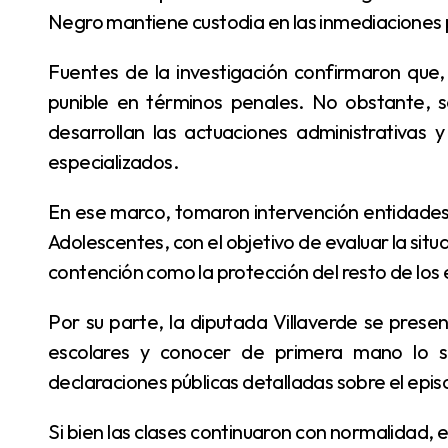
Negro mantiene custodia en las inmediaciones 
Fuentes de la investigación confirmaron que, debido a la edad del menor, es considerado no
punible en términos penales. No obstante, se
desarrollan las actuaciones administrativas
especializados.
En ese marco, tomaron intervención entidades como la SENAF y la Defensoría de Niños, Niñas y
Adolescentes, con el objetivo de evaluar la situ
contención como la protección del resto de los 
Por su parte, la diputada Villaverde se presentó en la institución para reunirse con autoridades
escolares y conocer de primera mano lo s
declaraciones públicas detalladas sobre el epis
Si bien las clases continuaron con normalidad, el clima en la escuela y sus alrededores se mantiene