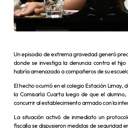
Un episodio de extrema gravedad generó preocupación en la comunidad educativa de Cipolletti,
donde se investiga la denuncia contra el hijo
habría amenazado a compañeros de su escuela c
El hecho ocurrió en el colegio Estación Limay, donde la directora radicó una denuncia formal ante
la Comisaría Cuarta luego de que el alumno,
concurrir al establecimiento armado con la inte
La situación activó de inmediato un protocolo de intervención judicial y preventiva. Desde la
fiscalía se dispusieron medidas de seguridad en