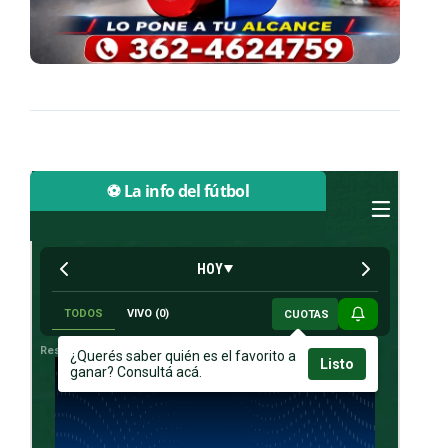
⚽ La info del fútbol