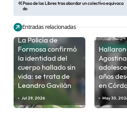
N
Paso de los Libres tras abordar un colectivo equivoca
a
do
v
e
Entradas relacionadas
g
La Policía de
a
Formosa confirmó
Hallaron 
POLICIALES
POLICIALES
c
la identidad del
Agostina
i
cuerpo hallado sin
adolesce
ó
vida: se trata de
años de
n
Leandro Gavilán
en Córd
d
e
Jul 29, 2026
May 30, 202
e
n
t