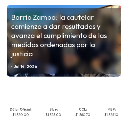
Barrio Zampa: la cautelar
JUDICIALES
comienza a dar resultados y
avanza el cumplimiento de las
medidas ordenadas por la
justicia
Jul 14, 2026
Dólar Oficial:
Blue:
CCL:
MEP:
$1,520.00
$1,525.00
$1,580.70
$1,528.10