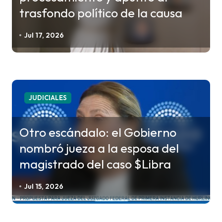
trasfondo político de la causa
e
e
Jul 17, 2026
n
t
r
a
JUDICIALES
d
a
Otro escándalo: el Gobierno
s
nombró jueza a la esposa del
magistrado del caso $Libra
Jul 15, 2026