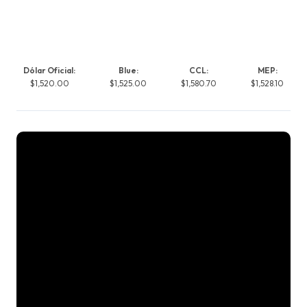
Dólar Oficial:
Blue:
CCL:
MEP:
$1,520.00
$1,525.00
$1,580.70
$1,528.10