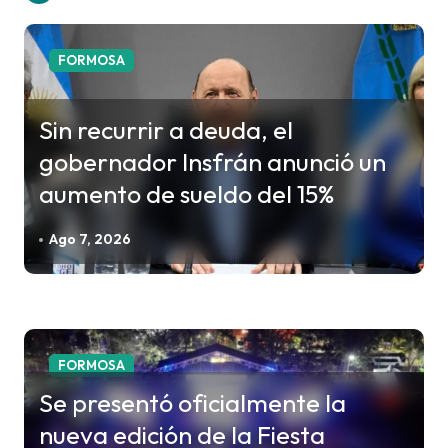
g
a
c
FORMOSA
i
ó
Sin recurrir a deuda, el
n
gobernador Insfrán anunció un
d
aumento de sueldo del 15%
e
e
Ago 7, 2026
n
t
r
a
FORMOSA
d
Se presentó oficialmente la
a
nueva edición de la Fiesta