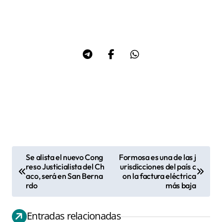
Se alista el nuevo Cong
Formosa es una de las j
N
reso Justicialista del Ch
urisdicciones del país c
aco, será en San Berna
on la factura eléctrica
a
rdo
más baja
v
e
Entradas relacionadas