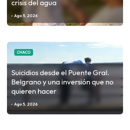
crisis del agua
e
e
Ago 5, 2026
n
t
r
a
CHACO
d
a
Suicidios desde el Puente Gral.
s
Belgrano y una inversión que no
quieren hacer
Ago 5, 2026