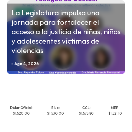
La Legislatura impulsa una
CHACO
jornada para fortalecer el
acceso a la justicia de niñas, niños
y adolescentes víctimas de
violencias
Ago 4, 2026
Dólar Oficial:
Blue:
CCL:
MEP:
$1,520.00
$1,530.00
$1,575.80
$1,521.10