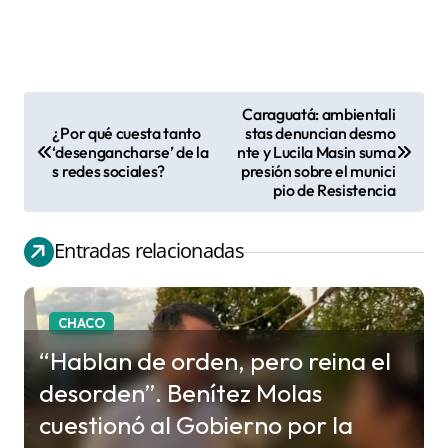
Caraguatá: ambientali
N
¿Por qué cuesta tanto
stas denuncian desmo
‘desengancharse’ de la
nte y Lucila Masin suma
a
s redes sociales?
presión sobre el munici
v
pio de Resistencia
e
g
Entradas relacionadas
a
c
CHACO
i
“Hablan de orden, pero reina el
ó
desorden”. Benítez Molas
n
cuestionó al Gobierno por la
d