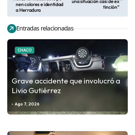
una situación casi de ex
nen colores e identidad
tinción”
v
a Herradura
e
g
Entradas relacionadas
a
c
CHACO
i
ó
n
Grave accidente que involucró a
d
Livio Gutiérrez
e
e
Ago 7, 2026
n
t
r