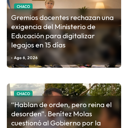
a
CHACO
d
Gremios docentes rechazan una
a
exigencia del Ministerio de
s
Educación para digitalizar
legajos en 15 días
Ago 6, 2026
CHACO
“Hablan de orden, pero reina el
desorden”. Benítez Molas
cuestionó al Gobierno por la