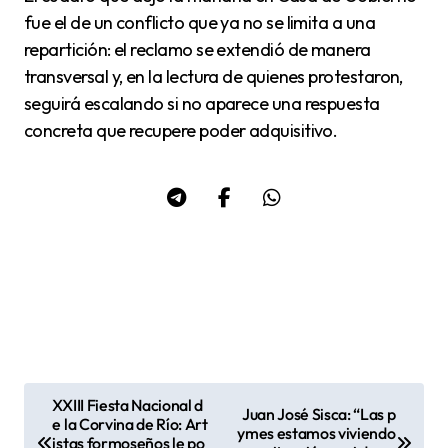
fue el de un conflicto que ya no se limita a una
repartición: el reclamo se extendió de manera
transversal y, en la lectura de quienes protestaron,
seguirá escalando si no aparece una respuesta
concreta que recupere poder adquisitivo.
XXIII Fiesta Nacional d
Juan José Sisca: “Las p
N
e la Corvina de Río: Art
ymes estamos viviendo
istas formoseños le po
a