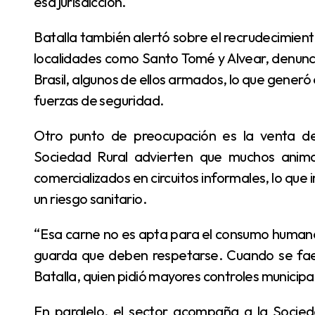
esa jurisdicción.
Batalla también alertó sobre el recrudecimiento de la violencia en la costa del río Río Uruguay. En
localidades como Santo Tomé y Alvear, denunci
Brasil, algunos de ellos armados, lo que gene
fuerzas de seguridad.
Otro punto de preocupación es la venta de carne sin controles bromatológicos. Desde la
Sociedad Rural advierten que muchos anim
comercializados en circuitos informales, lo que 
un riesgo sanitario.
“Esa carne no es apta para el consumo humano. Los animales tienen tratamientos y períodos de
guarda que deben respetarse. Cuando se faen
Batalla, quien pidió mayores controles municipa
En paralelo, el sector acompaña a la Sociedad Rural de La Cruz en la situación de casi 200