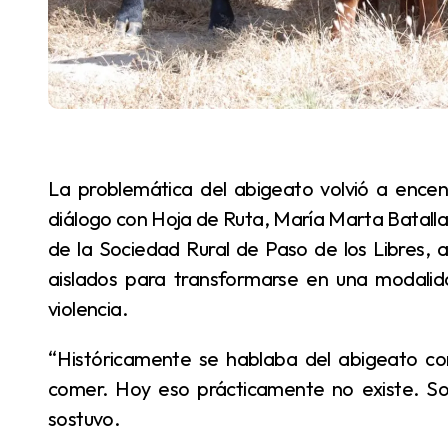
La problemática del abigeato volvió a encender las alarmas en el interior de Corrientes. En
diálogo con Hoja de Ruta, María Marta Batalla
de la Sociedad Rural de Paso de los Libres, a
aislados para transformarse en una modalida
violencia.
“Históricamente se hablaba del abigeato como un delito famélico, alguien que robaba para
comer. Hoy eso prácticamente no existe. So
sostuvo.