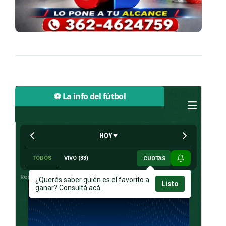
⚽ La info del fútbol