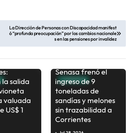
La Dirección de Personas con Discapacidad manifest
ó “profunda preocupación” por los cambios nacionale
s en las pensiones por invalidez
es:
Senasa frenó el
la salida
ingreso de 9
S
CORRIENTES
vioneta
toneladas de
a valuada
sandías y melones
e US$ 1
sin trazabilidad a
Corrientes
Jul 28, 2026