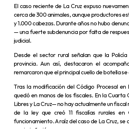
El caso reciente de La Cruz expuso nuevamente la dimensión del problema. Allí se secuestraron
cerca de 300 animales, aunque productores est
y 1.000 cabezas. Durante años no hubo denuncia
— una fuerte subdenuncia por falta de respuest
judicial.
Desde el sector rural señalan que la Policía Rural trabaja con recursos limitados en toda la
provincia. Aun así, destacaron el acompa
remarcaron que el principal cuello de botella se 
Tras la modificación del Código Procesal en la provincia, la conducción de las investigaciones
quedó en manos de los fiscales. En la Cuarta C
Libres y La Cruz— no hay actualmente un fiscal
de la ley que creó 11 fiscalías rurales en
funcionamiento. A raíz del caso de La Cruz, se 