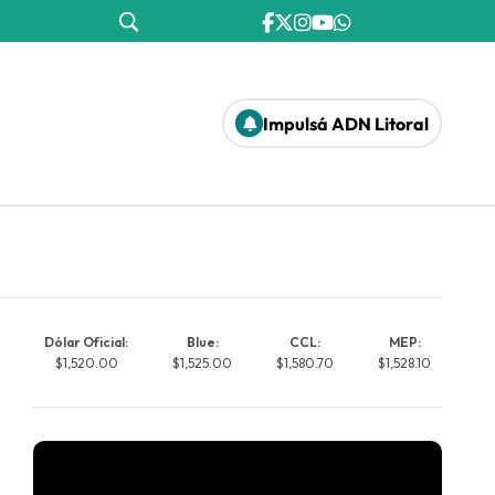
Impulsá ADN Litoral
Dólar Oficial:
Blue:
CCL:
MEP:
$1,520.00
$1,525.00
$1,580.70
$1,528.10