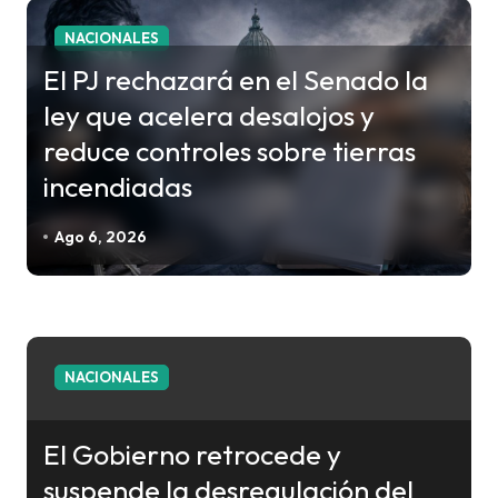
r
a
NACIONALES
d
El PJ rechazará en el Senado la
a
ley que acelera desalojos y
s
reduce controles sobre tierras
incendiadas
Ago 6, 2026
NACIONALES
El Gobierno retrocede y
suspende la desregulación del