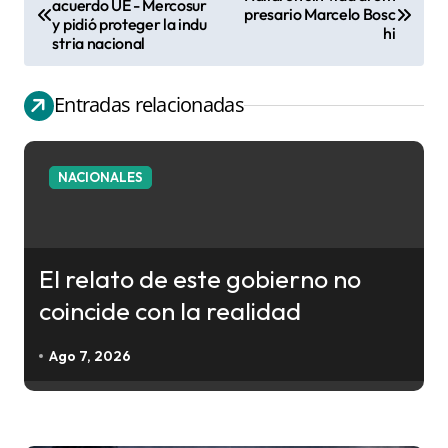
acuerdo UE - Mercosur
presario Marcelo Bosc
y pidió proteger la indu
a
hi
stria nacional
v
e
Entradas relacionadas
g
a
c
NACIONALES
i
ó
n
El relato de este gobierno no
d
coincide con la realidad
e
e
Ago 7, 2026
n
t