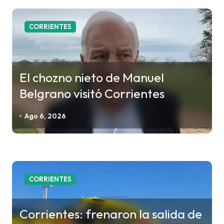
i
CORRIENTES
ó
n
d
e
El chozno nieto de Manuel
e
Belgrano visitó Corrientes
n
Ago 6, 2026
t
r
a
d
a
CORRIENTES
s
Corrientes: frenaron la salida de