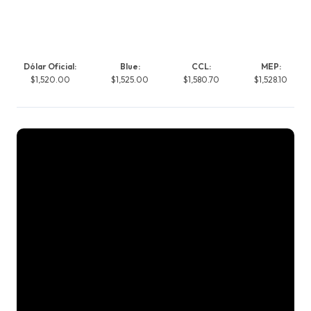
Dólar Oficial:
Blue:
CCL:
MEP:
$1,520.00
$1,525.00
$1,580.70
$1,528.10