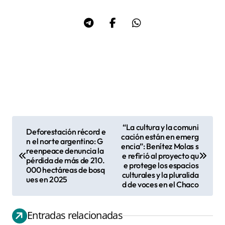
“La cultura y la comuni
Deforestación récord e
N
cación están en emerg
n el norte argentino: G
encia”: Benítez Molas s
a
reenpeace denuncia la
e refirió al proyecto qu
pérdida de más de 210.
v
e protege los espacios
000 hectáreas de bosq
culturales y la pluralida
e
ues en 2025
d de voces en el Chaco
g
a
Entradas relacionadas
c