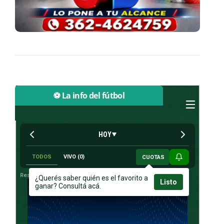
⚽ La info del fútbol