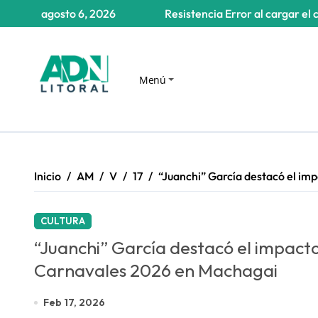
Saltar
agosto 6, 2026
Resistencia
Error al cargar el 
al
contenido
Menú
Inicio
AM
V
17
“Juanchi” García destacó el im
CULTURA
“Juanchi” García destacó el impacto
Carnavales 2026 en Machagai
Feb 17, 2026