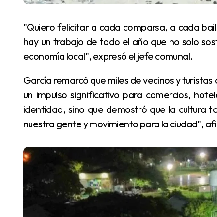
"Quiero felicitar a cada comparsa, a cada bailarín, ritmista y colaborador. Detrás de cada brillo
hay un trabajo de todo el año que no solo sost
economía local", expresó el jefe comunal.
García remarcó que miles de vecinos y turistas colmaron cada luna de carnaval, lo que representó
un impulso significativo para comercios, hot
identidad, sino que demostró que la cultura 
nuestra gente y movimiento para la ciudad", af