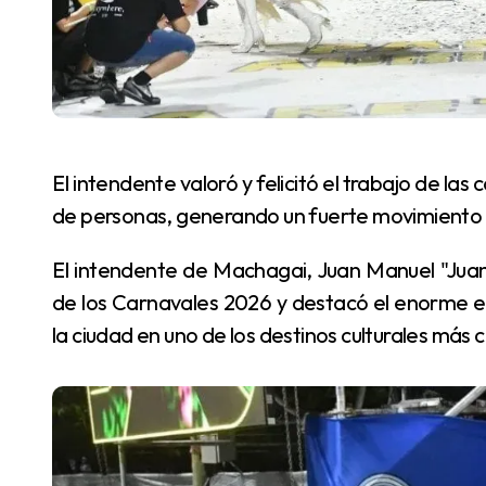
El intendente valoró y felicitó el trabajo de las comparsas y subrayó que el evento convocó a miles
de personas, generando un fuerte movimiento co
El intendente de Machagai, Juan Manuel "Juanchi" García, realizó este lunes un balance positivo
de los Carnavales 2026 y destacó el enorme es
la ciudad en uno de los destinos culturales más 