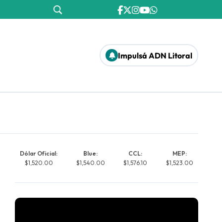
Impulsá ADN Litoral
Dólar Oficial:
Blue:
CCL:
MEP:
$1,520.00
$1,540.00
$1,576.10
$1,523.00