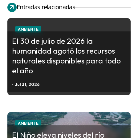
g
Entradas relacionadas
a
c
AMBIENTE
i
El 30 de julio de 2026 la
ó
humanidad agotó los recursos
n
naturales disponibles para todo
d
el año
e
e
Jul 31, 2026
n
t
r
a
AMBIENTE
d
El Niño eleva niveles del río
a