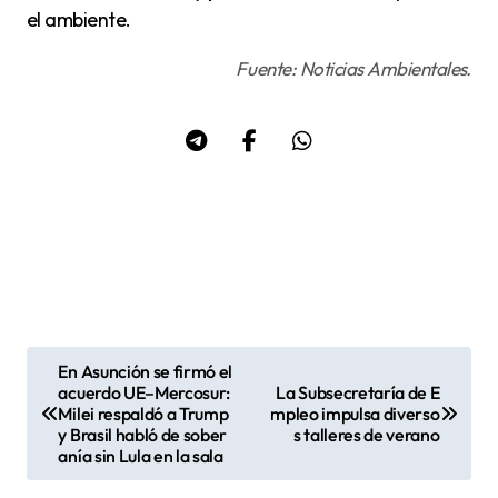
el ambiente.
Fuente: Noticias Ambientales.
En Asunción se firmó el
N
acuerdo UE–Mercosur:
La Subsecretaría de E
Milei respaldó a Trump
mpleo impulsa diverso
a
y Brasil habló de sober
s talleres de verano
v
anía sin Lula en la sala
e