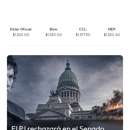
Dólar Oficial:
Blue:
CCL:
MEP:
$1,520.00
$1,530.00
$1,577.30
$1,520.40
El PJ rechazará en el Senado