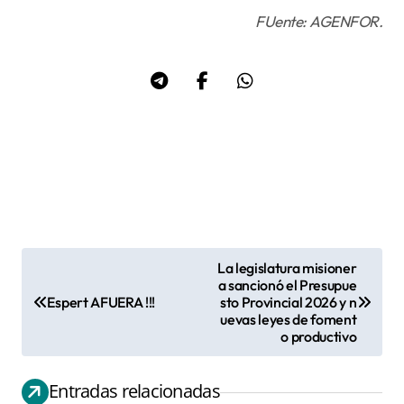
FUente: AGENFOR.
La legislatura misioner
N
a sancionó el Presupue
Espert AFUERA !!!
sto Provincial 2026 y n
a
uevas leyes de foment
v
o productivo
e
g
Entradas relacionadas