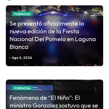
a
c
FORMOSA
i
Se presentó oficialmente la
ó
nueva edición de la Fiesta
n
Nacional Del Pomelo en Laguna
d
Blanca
e
e
Ago 6, 2026
n
t
r
a
FORMOSA
d
Fenómeno de “El Niño”: El
a
ministro Gonzalez sostuvo que se
s