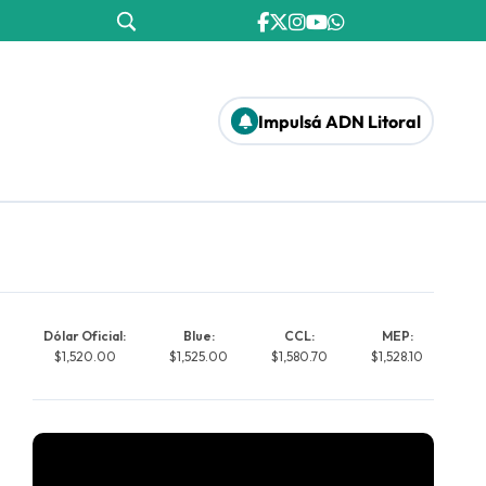
Impulsá ADN Litoral
Dólar Oficial:
Blue:
CCL:
MEP:
$1,520.00
$1,525.00
$1,580.70
$1,528.10