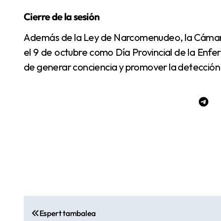
Cierre de la sesión
Además de la Ley de Narcomenudeo, la Cámara otorgó media sanción a la iniciativa que instituye
el 9 de octubre como Día Provincial de la Enfe
de generar conciencia y promover la detección
N
Espert tambalea