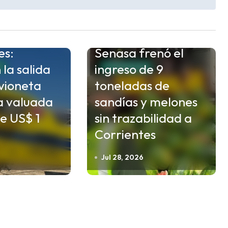
es:
Senasa frenó el
la salida
ingreso de 9
S
CORRIENTES
vioneta
toneladas de
a valuada
sandías y melones
e US$ 1
sin trazabilidad a
Corrientes
Jul 28, 2026