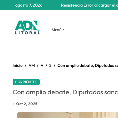
Saltar
agosto 7, 2026
Resistencia
Error al cargar el 
al
contenido
Menú
Inicio
AM
V
2
Con amplio debate, Diputados 
CORRIENTES
Con amplio debate, Diputados san
Oct 2, 2025