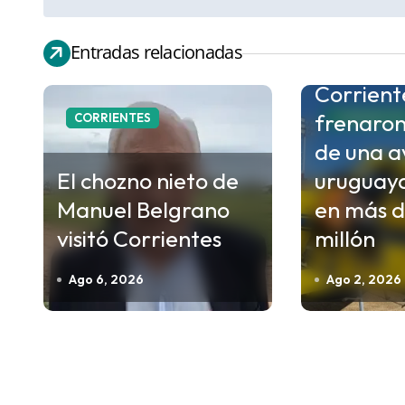
a
v
Entradas relacionadas
e
Corrient
g
frenaron 
a
CORRIENTES
CORRIENTE
c
de una a
i
El chozno nieto de
uruguay
ó
Manuel Belgrano
en más d
n
visitó Corrientes
millón
d
Ago 6, 2026
Ago 2, 2026
e
e
n
t
r