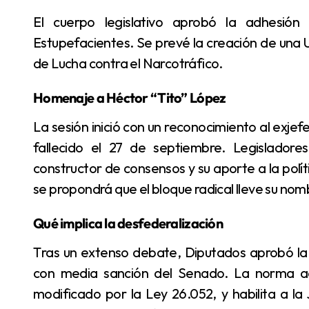
El cuerpo legislativo aprobó la adhesión a la desfederalización parcial de la Ley de
Estupefacientes. Se prevé la creación de una U
de Lucha contra el Narcotráfico.
Homenaje a Héctor “Tito” López
La sesión inició con un reconocimiento al exjefe de bloque de la UCR, Héctor María “Tito” López,
fallecido el 27 de septiembre. Legisladore
constructor de consensos y su aporte a la polít
se propondrá que el bloque radical lleve su nom
Qué implica la desfederalización
Tras un extenso debate, Diputados aprobó la llamada Ley de Narcomenudeo, que ya contaba
con media sanción del Senado. La norma adh
modificado por la Ley 26.052, y habilita a la J