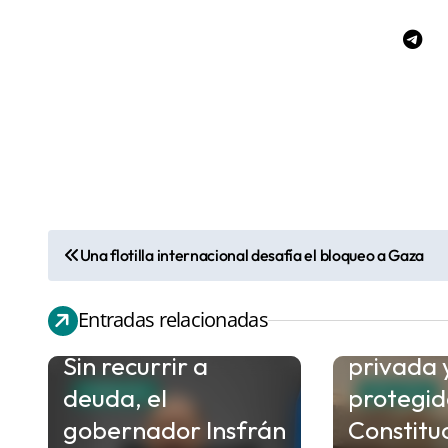
Una flotilla internacional desafía el bloqueo a Gaza
N
a
Capitani
Entradas relacionadas
v
que la p
e
Sin recurrir a
privada 
g
deuda, el
protegid
FORMOSA
POLITICA
a
gobernador Insfrán
Constitu
c