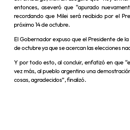
entonces, aseveró que “apurado nuevamente,
recordando que Milei será recibido por el Pr
próximo 14 de octubre.
El Gobernador expuso que el Presidente de la Nación realiza esto “para ver si puede llegar al 26
de octubre ya que se acercan las elecciones nac
Y por todo esto, al concluir, enfatizó en que “espero que con el pueblo de Formosa, demos una
vez más, al pueblo argentino una demostración
cosas, agradecidos”, finalizó.