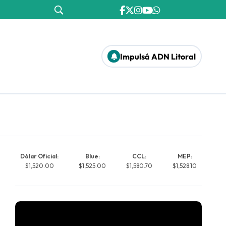
Impulsá ADN Litoral
Dólar Oficial:
Blue:
CCL:
MEP:
$1,520.00
$1,525.00
$1,580.70
$1,528.10