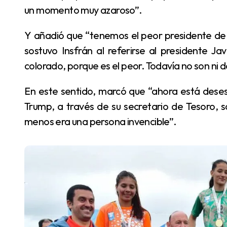
un momento muy azaroso”.
Y añadió que “tenemos el peor presidente de la historia, en el momento más difícil del mundo”,
sostuvo Insfrán al referirse al presidente Ja
colorado, porque es el peor. Todavía no son ni 
En este sentido, marcó que “ahora está desesperado (Javier Milei) y por fin su patrón (Donald)
Trump, a través de su secretario de Tesoro, sa
menos era una persona invencible”.