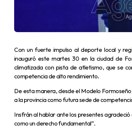
Con un fuerte impulso al deporte local y regional, el gobernador de Formosa, Gildo Insfrán,
inauguró este martes 30 en la ciudad de Fo
climatizada con pista de atletismo, que se co
competencia de alto rendimiento.
De esta manera, desde el Modelo Formoseño se potencia la formación de atletas y se proyecta
a la provincia como futura sede de competencia
Insfrán al hablar ante los presentes agradeció el acompañamiento de todos y valoró al “deporte
como un derecho fundamental”.