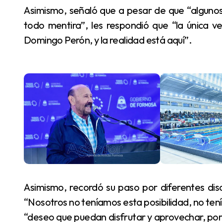
Asimismo, señaló que a pesar de que “algunos quieren decir que esta pileta no es olímpica y es
todo mentira”, les respondió que “la única v
Domingo Perón, y la realidad está aquí”.
Asimismo, recordó su paso por diferentes disciplinas deportivas durante su juventud y subrayó:
“Nosotros no teníamos esta posibilidad, no tení
“deseo que puedan disfrutar y aprovechar, por