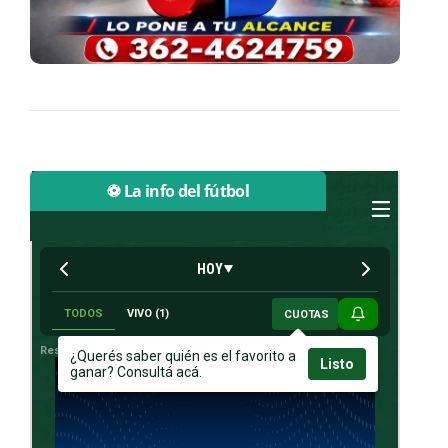
⚽ La info del fútbol