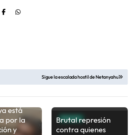
Sigue la escalada hostil de Netanyahu
ch sostuvo
ropiedad
ya está
a por la
Brutal represión
POLITICA
ción y
contra quienes