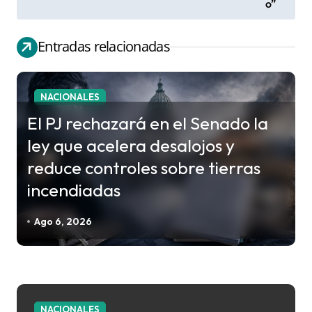
v
o”
e
g
Entradas relacionadas
a
c
NACIONALES
i
El PJ rechazará en el Senado la
ó
ley que acelera desalojos y
n
reduce controles sobre tierras
d
incendiadas
e
e
Ago 6, 2026
n
t
r
a
NACIONALES