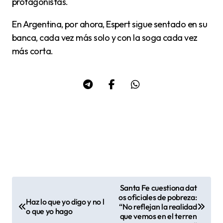
protagonistas.
En Argentina, por ahora, Espert sigue sentado en su
banca, cada vez más solo y con la soga cada vez
más corta.
Santa Fe cuestiona dat
N
os oficiales de pobreza:
Haz lo que yo digo y no l
“No reflejan la realidad
a
o que yo hago
que vemos en el terren