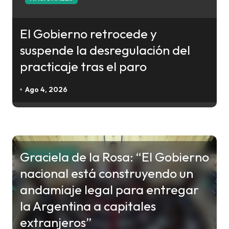
d
a
El Gobierno retrocede y
s
suspende la desregulación del
practicaje tras el paro
Ago 4, 2026
Graciela de la Rosa: “El Gobierno
NACIONALES
nacional está construyendo un
andamiaje legal para entregar
la Argentina a capitales
extranjeros”