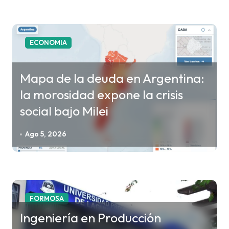
t
r
a
ECONOMIA
d
a
Mapa de la deuda en Argentina:
s
la morosidad expone la crisis
social bajo Milei
Ago 5, 2026
FORMOSA
Ingeniería en Producción