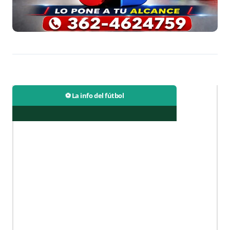
⚽ La info del fútbol