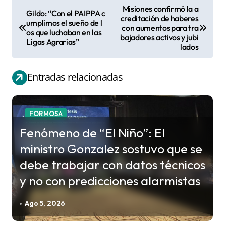
Misiones confirmó la a
Gildo: “Con el PAIPPA c
N
creditación de haberes
umplimos el sueño de l
con aumentos para tra
a
os que luchaban en las
bajadores activos y jubi
Ligas Agrarias”
v
lados
e
g
Entradas relacionadas
a
c
FORMOSA
i
Fenómeno de “El Niño”: El
ó
ministro Gonzalez sostuvo que se
n
debe trabajar con datos técnicos
d
y no con predicciones alarmistas
e
e
Ago 5, 2026
n