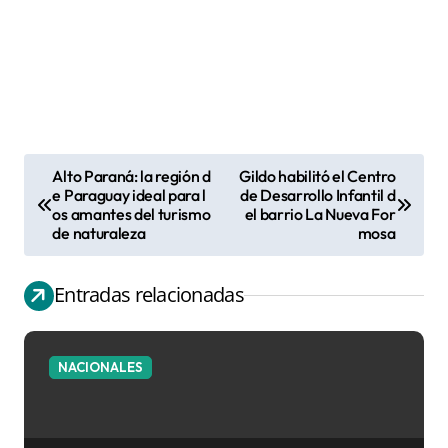
Alto Paraná: la región d
Gildo habilitó el Centro
N
e Paraguay ideal para l
de Desarrollo Infantil d
os amantes del turismo
el barrio La Nueva For
a
de naturaleza
mosa
v
e
Entradas relacionadas
g
a
c
NACIONALES
i
ó