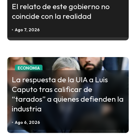
n
El relato de este gobierno no
d
coincide con la realidad
e
e
Ago 7, 2026
n
t
r
a
ECONOMIA
d
La respuesta de la UIA a Luis
a
Caputo tras calificar de
s
“tarados” a quienes defienden la
industria
Ago 6, 2026