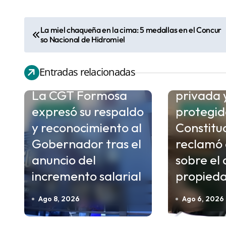
La miel chaqueña en la cima: 5 medallas en el Concur
N
so Nacional de Hidromiel
a
Capitani
v
Entradas relacionadas
que la p
e
La CGT Formosa
privada 
g
expresó su respaldo
protegid
a
POLITICA
POLITICA
c
y reconocimiento al
Constitu
i
Gobernador tras el
reclamó 
ó
anuncio del
sobre el 
n
incremento salarial
propied
d
Ago 8, 2026
Ago 6, 2026
e
e