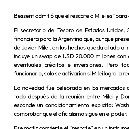
Bessent admitió que el rescate a Milei es "para
El secretario del Tesoro de Estados Unidos, Scott Bessent, anunció un paquete de asistencia
financiera para la Argentina que, aunque pre
de Javier Milei, en los hechos queda atado al 
incluye un swap de USD 20.000 millones con 
eventuales créditos e inversiones. Pero t
funcionario, solo se activarían si Milei logra la r
La novedad fue celebrada en los mercados como un gesto fuerte de respaldo político, sobre
todo después de la reunión entre Milei y Do
esconde un condicionamiento explícito: Was
comprobar que el oficialismo sigue en el poder.
Ese matiz convierte el “rescate” en un instrumento de presión electoral, más que en una solución