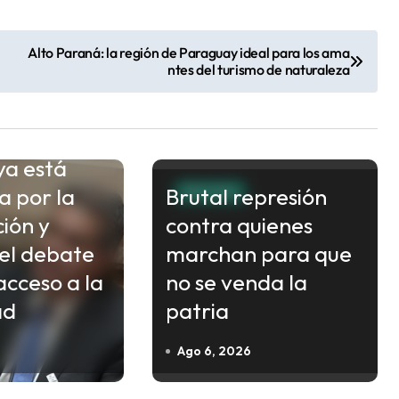
Alto Paraná: la región de Paraguay ideal para los ama
ntes del turismo de naturaleza
ch sostuvo
ropiedad
ya está
a por la
Brutal represión
POLITICA
ción y
contra quienes
el debate
marchan para que
acceso a la
no se venda la
ad
patria
Ago 6, 2026