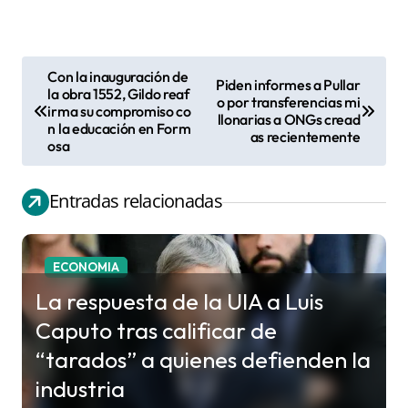
Con la inauguración de
Piden informes a Pullar
N
la obra 1552, Gildo reaf
o por transferencias mi
irma su compromiso co
a
llonarias a ONGs cread
n la educación en Form
as recientemente
v
osa
e
g
Entradas relacionadas
a
c
ECONOMIA
i
La respuesta de la UIA a Luis
ó
Caputo tras calificar de
n
“tarados” a quienes defienden la
d
industria
e