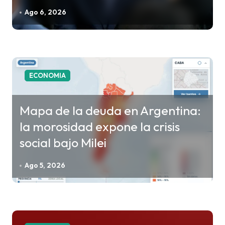
e
Ago 6, 2026
n
t
r
a
ECONOMIA
d
a
Mapa de la deuda en Argentina:
s
la morosidad expone la crisis
social bajo Milei
Ago 5, 2026