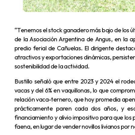
“Tenemos el stock ganadero más bajo de los últimos 18 años”, advirtió Alfonso Bustillo, presidente
de la Asociación Argentina de Angus, en la 
predio ferial de Cañuelas. El dirigente desta
atractivos y exportaciones dinámicas, persiste
sostenibilidad de la actividad.
Bustillo señaló que entre 2023 y 2024 el rodeo bovino cayó un 1,6%, con un retroceso del 1% en
vacas y del 6% en vaquillonas, lo que comprom
relación vaca-ternero, que hoy promedia apen
prácticamente paren cada dos años, y eso
financiamiento y alivio impositivo para que lo
faena, en lugar de vender novillos livianos po