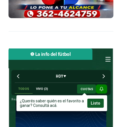
⚽ La info del fútbol