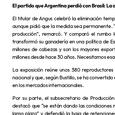
El partido que Argentina perdió con Brasil: L
El titular de Angus celebró la eliminación temporal de las retenciones a la carne hasta octubre,
aunque pidió que la medida sea permanente. “
producción”, remarcó. Y comparó el rumbo lo
transformó su ganadería en una política de Es
millones de cabezas y son los mayores expor
millones desde hace 30 años. Necesitamos esa v
La exposición reúne unos 380 reproductores Angus, la raza que representa el 75% del rodeo
nacional y que, según Bustillo, se ha convertido
en los mercados internacionales.
Por su parte, el subsecretario de Producción Agropecuaria y Forestal, Manuel José Chiappe,
destacó que “se están dando las condiciones 
largo plazo” y defendió la baja de retencio