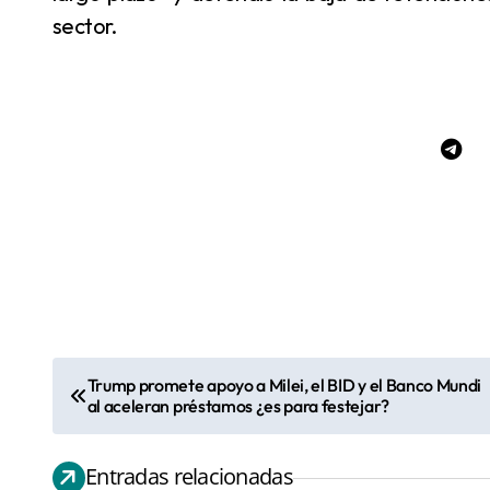
sector.
Trump promete apoyo a Milei, el BID y el Banco Mundi
N
al aceleran préstamos ¿es para festejar?
a
v
Entradas relacionadas