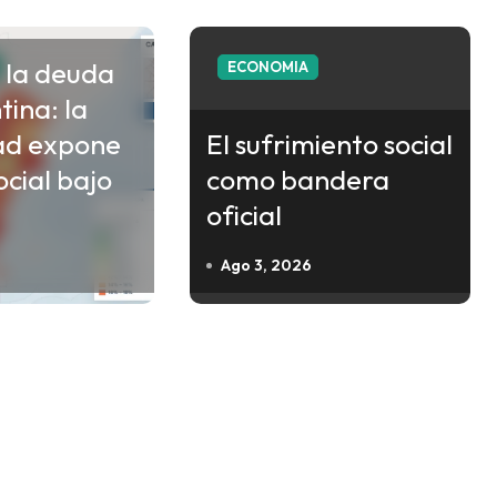
 la deuda
ECONOMIA
tina: la
ad expone
El sufrimiento social
social bajo
como bandera
oficial
Ago 3, 2026