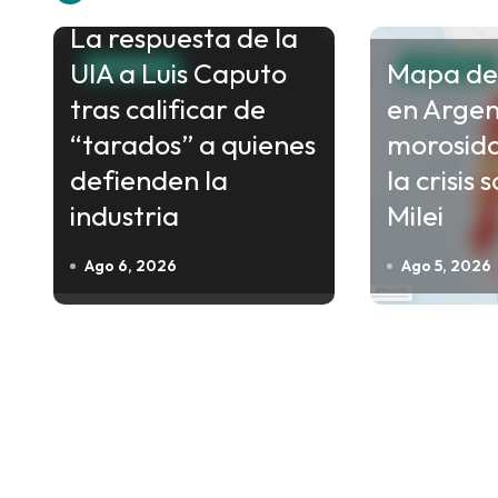
e
La respuesta de la
g
UIA a Luis Caputo
Mapa de
a
ECONOMIA
ECONOMIA
c
tras calificar de
en Argen
i
“tarados” a quienes
morosid
ó
defienden la
la crisis 
n
industria
Milei
d
Ago 6, 2026
Ago 5, 2026
e
e
n
t
r
a
d