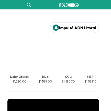
Impulsá ADN Litoral
Dólar Oficial:
Blue:
CCL:
MEP:
$1,520.00
$1,525.00
$1,580.70
$1,528.10