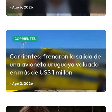
e
Ago 6, 2026
n
t
r
a
CORRIENTES
d
a
Corrientes: frenaron la salida de
s
una avioneta uruguaya valuada
en más de US$ 1 millón
Ago 2, 2026