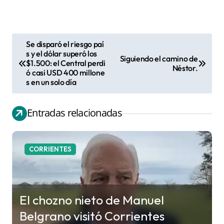
Se disparó el riesgo paí
N
s y el dólar superó los
Siguiendo el camino de
$1.500: el Central perdi
a
Néstor.
ó casi USD 400 millone
v
s en un solo día
e
g
Entradas relacionadas
a
c
CORRIENTES
i
ó
n
El chozno nieto de Manuel
d
Belgrano visitó Corrientes
e