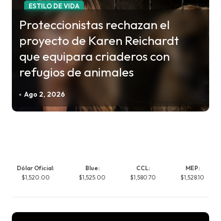
ESTILO DE VIDA
Proteccionistas rechazan el
proyecto de Karen Reichardt
que equipara criaderos con
refugios de animales
Ago 2, 2026
Dólar Oficial:
Blue:
CCL:
MEP:
$1,520.00
$1,525.00
$1,580.70
$1,528.10