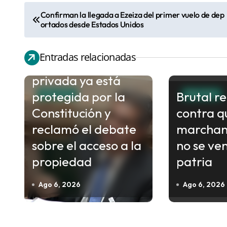
Confirman la llegada a Ezeiza del primer vuelo de dep
N
ortados desde Estados Unidos
a
Capitanich sostuvo
v
Entradas relacionadas
que la propiedad
e
privada ya está
g
protegida por la
Brutal r
a
POLITICA
POLITICA
c
Constitución y
contra q
i
reclamó el debate
marchan
ó
sobre el acceso a la
no se ve
n
propiedad
patria
d
Ago 6, 2026
Ago 6, 2026
e
e
n