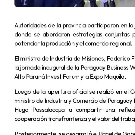
Autoridades de la provincia participaron en la jornada inaugural de la Paraguay Business Week,
donde se abordaron estrategias conjuntas pa
potenciar la producción y el comercio regional.
El ministro de Industria de Misiones, Federico Fachinello, junto a su equipo de trabajo participó de
la jornada inaugural de la Paraguay Business W
Alto Paraná Invest Forum y la Expo Maquila.
Luego de la apertura oficial se realizó en el Centro de Convenciones de Alto Paraná, donde el
ministro de Industria y Comercio de Paraguay br
Hugo Passalacqua a compartir una reflexi
cooperación transfronteriza y el valor del traba
Posteriormente, se desarrolló el Panel de Gobernadores Trinacional, con la presencia de Ratinho