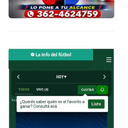
⚽ La info del fútbol