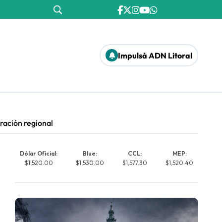
Impulsá ADN Litoral
gración regional
Dólar Oficial:
Blue:
CCL:
MEP:
$1,520.00
$1,530.00
$1,577.30
$1,520.40