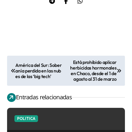
Está prohibido aplicar
América del Sur: Sober
N
herbicidas hormonales
anía perdida en las nub
en Chaco, desde el 1 de
a
es de las ‘big tech’
agosto al 31 de marzo
v
e
Entradas relacionadas
g
a
c
POLITICA
i