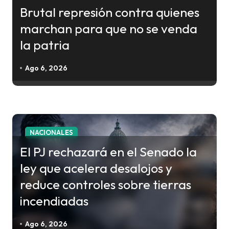
ó
Brutal represión contra quienes
n
marchan para que no se venda
d
la patria
e
e
Ago 6, 2026
n
t
r
a
NACIONALES
d
El PJ rechazará en el Senado la
a
ley que acelera desalojos y
s
reduce controles sobre tierras
incendiadas
Ago 6, 2026