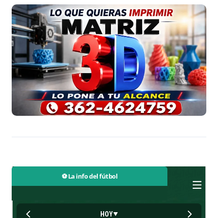
⚽ La info del fútbol