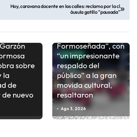
Hoy, caravana docente en las calles: reclamo por la cl
áusula gatillo "pausada"
Finalizó “La
 Garzón
Formoseñada”, con
Formosa
“un impresionante
CULTURA
obra sobre
respaldo del
 la
público” a la gran
ad de
movida cultural,
 de nuevo
resaltaron
Ago 3, 2026