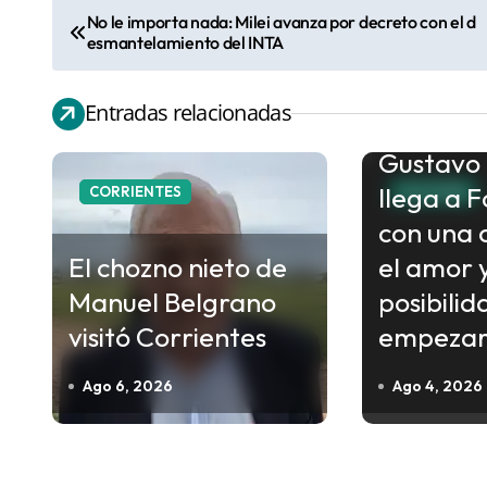
No le importa nada: Milei avanza por decreto con el d
N
esmantelamiento del INTA
a
v
Entradas relacionadas
e
Gustavo
g
llega a 
a
CORRIENTES
CULTURA
c
con una 
i
El chozno nieto de
el amor y
ó
Manuel Belgrano
posibilid
n
visitó Corrientes
empezar
d
Ago 6, 2026
Ago 4, 2026
e
e
n