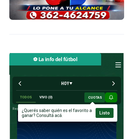
⚽ La info del fútbol