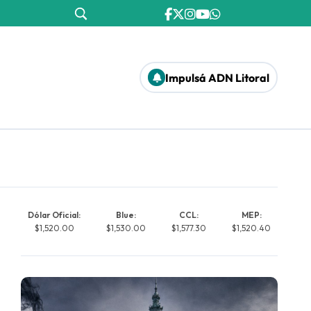
Impulsá ADN Litoral
Dólar Oficial:
Blue:
CCL:
MEP:
$1,520.00
$1,530.00
$1,577.30
$1,520.40